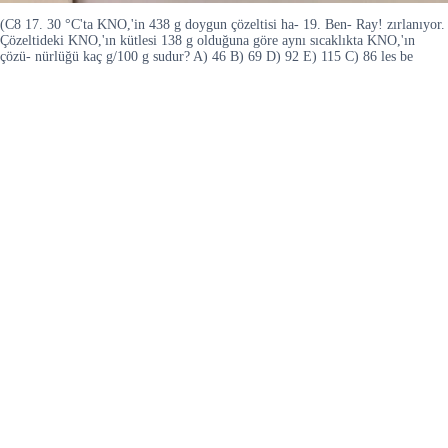
(C8 17. 30 °C'ta KNO,'in 438 g doygun çözeltisi ha- 19. Ben- Ray! zırlanıyor.
Çözeltideki KNO,'ın kütlesi 138 g olduğuna göre aynı sıcaklıkta KNO,'ın
çözü- nürlüğü kaç g/100 g sudur? A) 46 B) 69 D) 92 E) 115 C) 86 les be