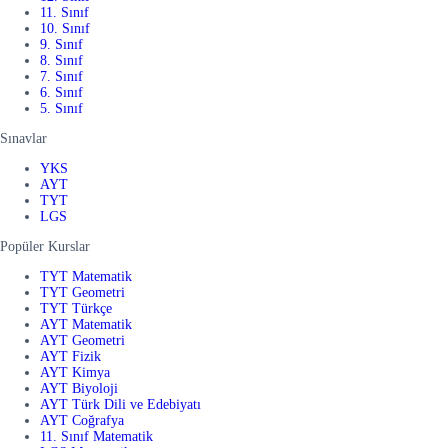
11. Sınıf
10. Sınıf
9. Sınıf
8. Sınıf
7. Sınıf
6. Sınıf
5. Sınıf
Sınavlar
YKS
AYT
TYT
LGS
Popüler Kurslar
TYT Matematik
TYT Geometri
TYT Türkçe
AYT Matematik
AYT Geometri
AYT Fizik
AYT Kimya
AYT Biyoloji
AYT Türk Dili ve Edebiyatı
AYT Coğrafya
11. Sınıf Matematik