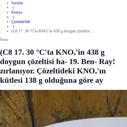
Sorular
Kimya
Çözünürlük
(C8 17. 30 °C'ta KNO,'in 438 g doygun çözeltisi ...
Soru:
(C8 17. 30 °C'ta KNO,'in 438 g
doygun çözeltisi ha- 19. Ben- Ray!
zırlanıyor. Çözeltideki KNO,'ın
kütlesi 138 g olduğuna göre ay