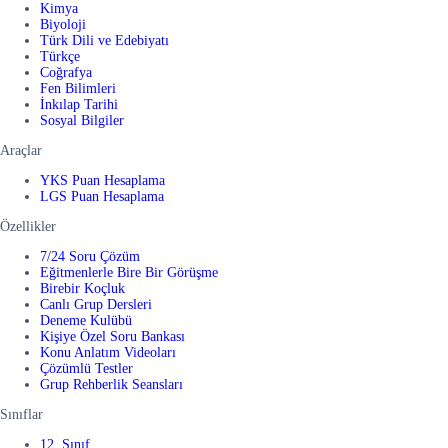
Kimya
Biyoloji
Türk Dili ve Edebiyatı
Türkçe
Coğrafya
Fen Bilimleri
İnkılap Tarihi
Sosyal Bilgiler
Araçlar
YKS Puan Hesaplama
LGS Puan Hesaplama
Özellikler
7/24 Soru Çözüm
Eğitmenlerle Bire Bir Görüşme
Birebir Koçluk
Canlı Grup Dersleri
Deneme Kulübü
Kişiye Özel Soru Bankası
Konu Anlatım Videoları
Çözümlü Testler
Grup Rehberlik Seansları
Sınıflar
12. Sınıf