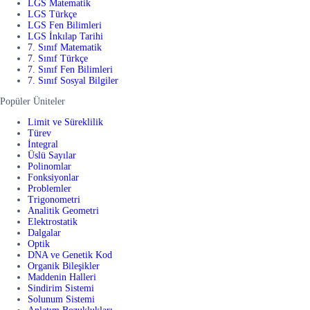
LGS Matematik
LGS Türkçe
LGS Fen Bilimleri
LGS İnkılap Tarihi
7. Sınıf Matematik
7. Sınıf Türkçe
7. Sınıf Fen Bilimleri
7. Sınıf Sosyal Bilgiler
Popüler Üniteler
Limit ve Süreklilik
Türev
İntegral
Üslü Sayılar
Polinomlar
Fonksiyonlar
Problemler
Trigonometri
Analitik Geometri
Elektrostatik
Dalgalar
Optik
DNA ve Genetik Kod
Organik Bileşikler
Maddenin Halleri
Sindirim Sistemi
Solunum Sistemi