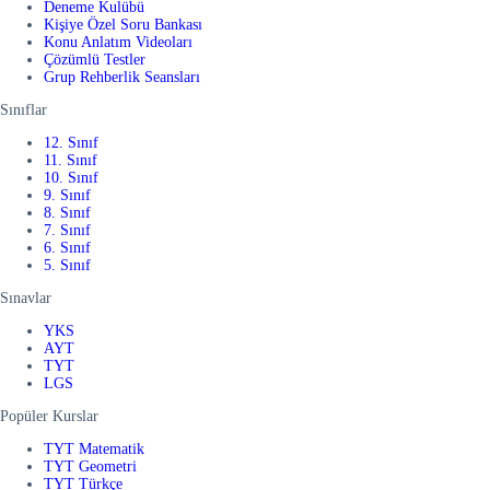
Deneme Kulübü
Kişiye Özel Soru Bankası
Konu Anlatım Videoları
Çözümlü Testler
Grup Rehberlik Seansları
Sınıflar
12. Sınıf
11. Sınıf
10. Sınıf
9. Sınıf
8. Sınıf
7. Sınıf
6. Sınıf
5. Sınıf
Sınavlar
YKS
AYT
TYT
LGS
Popüler Kurslar
TYT Matematik
TYT Geometri
TYT Türkçe