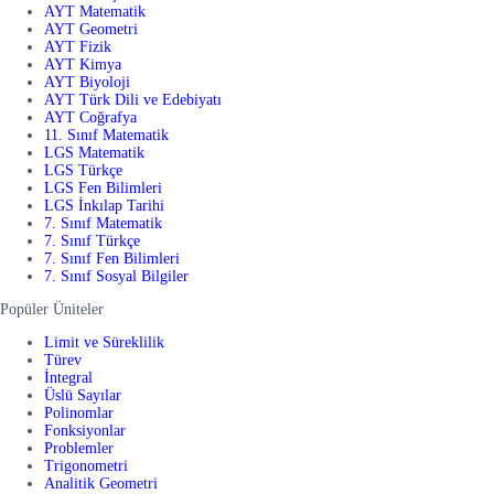
AYT Matematik
AYT Geometri
AYT Fizik
AYT Kimya
AYT Biyoloji
AYT Türk Dili ve Edebiyatı
AYT Coğrafya
11. Sınıf Matematik
LGS Matematik
LGS Türkçe
LGS Fen Bilimleri
LGS İnkılap Tarihi
7. Sınıf Matematik
7. Sınıf Türkçe
7. Sınıf Fen Bilimleri
7. Sınıf Sosyal Bilgiler
Popüler Üniteler
Limit ve Süreklilik
Türev
İntegral
Üslü Sayılar
Polinomlar
Fonksiyonlar
Problemler
Trigonometri
Analitik Geometri