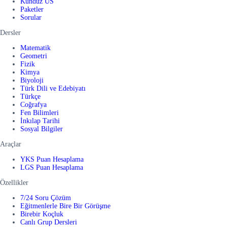
Kunduz US
Paketler
Sorular
Dersler
Matematik
Geometri
Fizik
Kimya
Biyoloji
Türk Dili ve Edebiyatı
Türkçe
Coğrafya
Fen Bilimleri
İnkılap Tarihi
Sosyal Bilgiler
Araçlar
YKS Puan Hesaplama
LGS Puan Hesaplama
Özellikler
7/24 Soru Çözüm
Eğitmenlerle Bire Bir Görüşme
Birebir Koçluk
Canlı Grup Dersleri