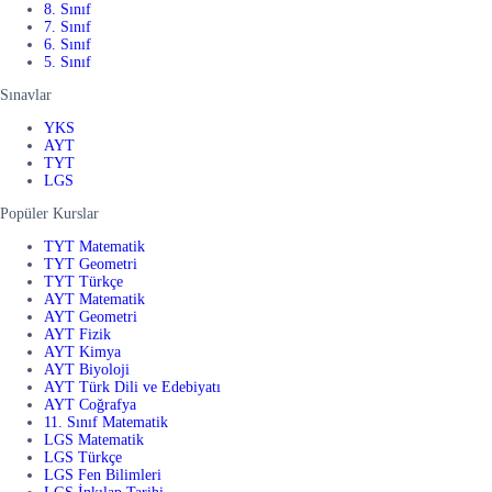
8. Sınıf
7. Sınıf
6. Sınıf
5. Sınıf
Sınavlar
YKS
AYT
TYT
LGS
Popüler Kurslar
TYT Matematik
TYT Geometri
TYT Türkçe
AYT Matematik
AYT Geometri
AYT Fizik
AYT Kimya
AYT Biyoloji
AYT Türk Dili ve Edebiyatı
AYT Coğrafya
11. Sınıf Matematik
LGS Matematik
LGS Türkçe
LGS Fen Bilimleri