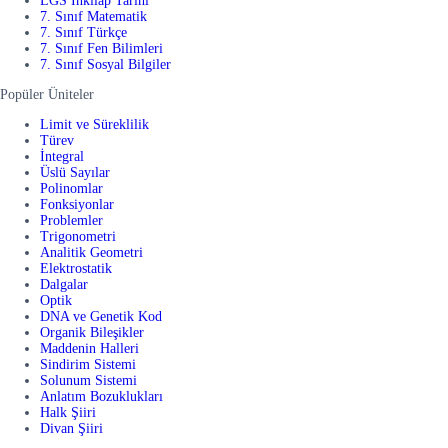
LGS İnkılap Tarihi
7. Sınıf Matematik
7. Sınıf Türkçe
7. Sınıf Fen Bilimleri
7. Sınıf Sosyal Bilgiler
Popüler Üniteler
Limit ve Süreklilik
Türev
İntegral
Üslü Sayılar
Polinomlar
Fonksiyonlar
Problemler
Trigonometri
Analitik Geometri
Elektrostatik
Dalgalar
Optik
DNA ve Genetik Kod
Organik Bileşikler
Maddenin Halleri
Sindirim Sistemi
Solunum Sistemi
Anlatım Bozuklukları
Halk Şiiri
Divan Şiiri