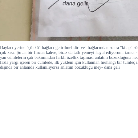
Daylacı yerine "çünkü" bağlacı getirilmelidir. ve" bağlacından sonra "kitap" s
çok kısa. Şu an bir fincan kahve, biraz da tatlı yemeyi hayal ediyorum. iame
yan cümlelerin çatı bakımından farklı özellik taşıması anlatım bozukluğuna n
fazla yargı içeren bir cümlede, ilk yüklem için kullanılan herhangi bir tümle
dışında bir anlamda kullanılıyorsa anlatım bozukluğu mey- dana geli