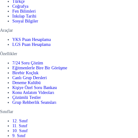
Türkçe
Coğrafya
Fen Bilimleri
İnkılap Tarihi
Sosyal Bilgiler
Araçlar
YKS Puan Hesaplama
LGS Puan Hesaplama
Özellikler
7/24 Soru Çözüm
Eğitmenlerle Bire Bir Görüşme
Birebir Koçluk
Canlı Grup Dersleri
Deneme Kulübü
Kişiye Özel Soru Bankası
Konu Anlatım Videoları
Çözümlü Testler
Grup Rehberlik Seansları
Sınıflar
12. Sınıf
11. Sınıf
10. Sınıf
9. Sınıf