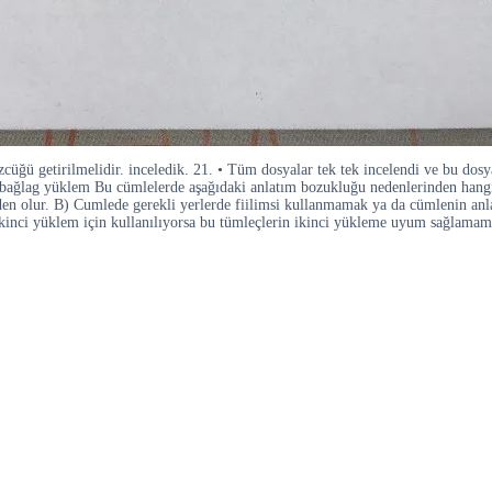
özcüğü getirilmelidir. inceledik. 21. • Tüm dosyalar tek tek incelendi ve bu do
r ·bağlag yüklem Bu cümlelerde aşağıdaki anlatım bozukluğu nedenlerinden hang
eden olur. B) Cumlede gerekli yerlerde fiilimsi kullanmamak ya da cümlenin a
ç ikinci yüklem için kullanılıyorsa bu tümleçlerin ikinci yükleme uyum sağlama