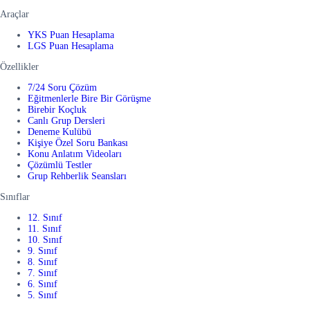
Araçlar
YKS Puan Hesaplama
LGS Puan Hesaplama
Özellikler
7/24 Soru Çözüm
Eğitmenlerle Bire Bir Görüşme
Birebir Koçluk
Canlı Grup Dersleri
Deneme Kulübü
Kişiye Özel Soru Bankası
Konu Anlatım Videoları
Çözümlü Testler
Grup Rehberlik Seansları
Sınıflar
12. Sınıf
11. Sınıf
10. Sınıf
9. Sınıf
8. Sınıf
7. Sınıf
6. Sınıf
5. Sınıf