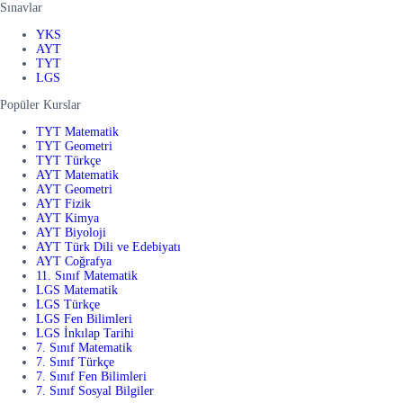
Sınavlar
YKS
AYT
TYT
LGS
Popüler Kurslar
TYT Matematik
TYT Geometri
TYT Türkçe
AYT Matematik
AYT Geometri
AYT Fizik
AYT Kimya
AYT Biyoloji
AYT Türk Dili ve Edebiyatı
AYT Coğrafya
11. Sınıf Matematik
LGS Matematik
LGS Türkçe
LGS Fen Bilimleri
LGS İnkılap Tarihi
7. Sınıf Matematik
7. Sınıf Türkçe
7. Sınıf Fen Bilimleri
7. Sınıf Sosyal Bilgiler