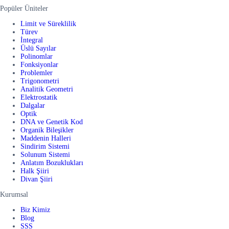
Popüler Üniteler
Limit ve Süreklilik
Türev
İntegral
Üslü Sayılar
Polinomlar
Fonksiyonlar
Problemler
Trigonometri
Analitik Geometri
Elektrostatik
Dalgalar
Optik
DNA ve Genetik Kod
Organik Bileşikler
Maddenin Halleri
Sindirim Sistemi
Solunum Sistemi
Anlatım Bozuklukları
Halk Şiiri
Divan Şiiri
Kurumsal
Biz Kimiz
Blog
SSS