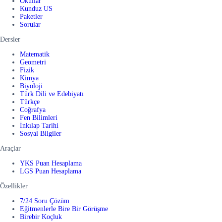
Okullar
Kunduz US
Paketler
Sorular
Dersler
Matematik
Geometri
Fizik
Kimya
Biyoloji
Türk Dili ve Edebiyatı
Türkçe
Coğrafya
Fen Bilimleri
İnkılap Tarihi
Sosyal Bilgiler
Araçlar
YKS Puan Hesaplama
LGS Puan Hesaplama
Özellikler
7/24 Soru Çözüm
Eğitmenlerle Bire Bir Görüşme
Birebir Koçluk