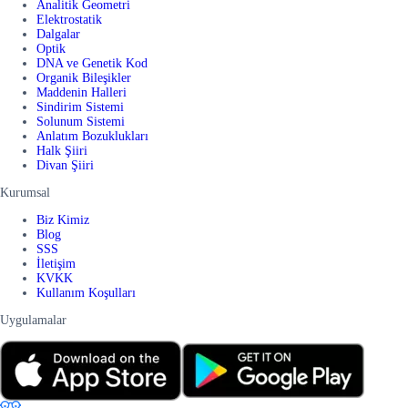
Analitik Geometri
Elektrostatik
Dalgalar
Optik
DNA ve Genetik Kod
Organik Bileşikler
Maddenin Halleri
Sindirim Sistemi
Solunum Sistemi
Anlatım Bozuklukları
Halk Şiiri
Divan Şiiri
Kurumsal
Biz Kimiz
Blog
SSS
İletişim
KVKK
Kullanım Koşulları
Uygulamalar