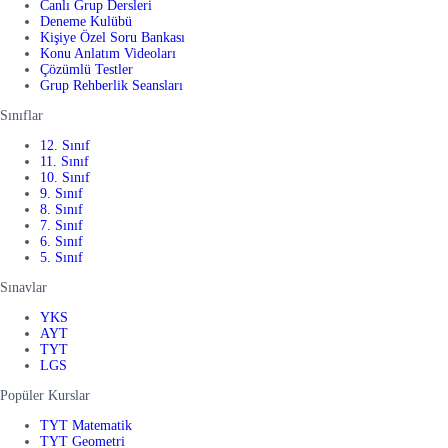
Canlı Grup Dersleri
Deneme Kulübü
Kişiye Özel Soru Bankası
Konu Anlatım Videoları
Çözümlü Testler
Grup Rehberlik Seansları
Sınıflar
12. Sınıf
11. Sınıf
10. Sınıf
9. Sınıf
8. Sınıf
7. Sınıf
6. Sınıf
5. Sınıf
Sınavlar
YKS
AYT
TYT
LGS
Popüler Kurslar
TYT Matematik
TYT Geometri