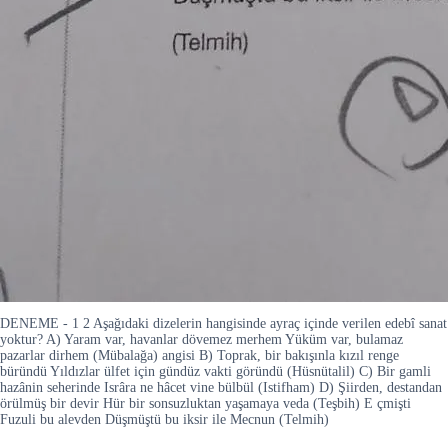
DENEME - 1 2 Aşağıdaki dizelerin hangisinde ayraç içinde verilen edebî sanat
yoktur? A) Yaram var, havanlar dövemez merhem Yüküm var, bulamaz
pazarlar dirhem (Mübalağa) angisi B) Toprak, bir bakışınla kızıl renge
büründü Yıldızlar ülfet için gündüz vakti göründü (Hüsnütalil) C) Bir gamli
hazânin seherinde Isrâra ne hâcet vine bülbül (Istifham) D) Şiirden, destandan
örülmüş bir devir Hür bir sonsuzluktan yaşamaya veda (Teşbih) E çmişti
Fuzuli bu alevden Düşmüştü bu iksir ile Mecnun (Telmih)