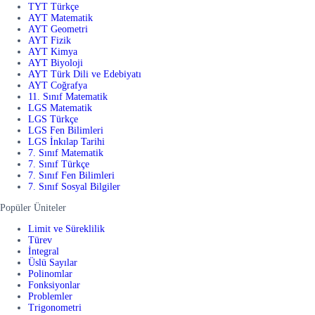
TYT Türkçe
AYT Matematik
AYT Geometri
AYT Fizik
AYT Kimya
AYT Biyoloji
AYT Türk Dili ve Edebiyatı
AYT Coğrafya
11. Sınıf Matematik
LGS Matematik
LGS Türkçe
LGS Fen Bilimleri
LGS İnkılap Tarihi
7. Sınıf Matematik
7. Sınıf Türkçe
7. Sınıf Fen Bilimleri
7. Sınıf Sosyal Bilgiler
Popüler Üniteler
Limit ve Süreklilik
Türev
İntegral
Üslü Sayılar
Polinomlar
Fonksiyonlar
Problemler
Trigonometri