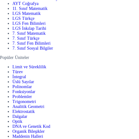
AYT Coğrafya
11. Sınıf Matematik
LGS Matematik
LGS Türkçe
LGS Fen Bilimleri
LGS İnkılap Tarihi
7. Sınıf Matematik
7. Sınıf Türkçe
7. Sınıf Fen Bilimleri
7. Sınıf Sosyal Bilgiler
Popüler Üniteler
Limit ve Süreklilik
Türev
İntegral
Üslü Sayılar
Polinomlar
Fonksiyonlar
Problemler
Trigonometri
Analitik Geometri
Elektrostatik
Dalgalar
Optik
DNA ve Genetik Kod
Organik Bileşikler
Maddenin Halleri