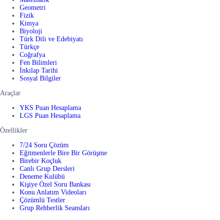
Geometri
Fizik
Kimya
Biyoloji
Türk Dili ve Edebiyatı
Türkçe
Coğrafya
Fen Bilimleri
İnkılap Tarihi
Sosyal Bilgiler
Araçlar
YKS Puan Hesaplama
LGS Puan Hesaplama
Özellikler
7/24 Soru Çözüm
Eğitmenlerle Bire Bir Görüşme
Birebir Koçluk
Canlı Grup Dersleri
Deneme Kulübü
Kişiye Özel Soru Bankası
Konu Anlatım Videoları
Çözümlü Testler
Grup Rehberlik Seansları