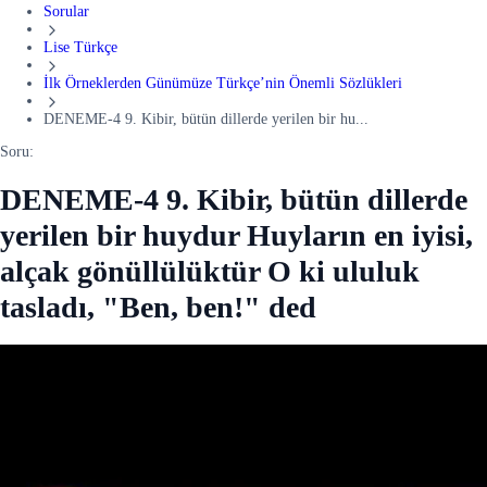
Sorular
Lise Türkçe
İlk Örneklerden Günümüze Türkçe’nin Önemli Sözlükleri
DENEME-4 9. Kibir, bütün dillerde yerilen bir hu...
Soru:
DENEME-4 9. Kibir, bütün dillerde
yerilen bir huydur Huyların en iyisi,
alçak gönüllülüktür O ki ululuk
tasladı, "Ben, ben!" ded