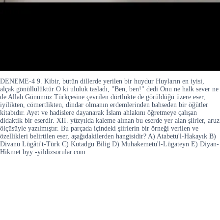
DENEME-4 9. Kibir, bütün dillerde yerilen bir huydur Huyların en iyisi,
alçak gönüllülüktür O ki ululuk tasladı, "Ben, ben!" dedi Onu ne halk sever ne
de Allah Günümüz Türkçesine çevrilen dörtlükte de görüldüğü üzere eser;
iyilikten, cömertlikten, dindar olmanın erdemlerinden bahseden bir öğütler
kitabıdır. Ayet ve hadislere dayanarak İslam ahlakını öğretmeye çalışan
didaktik bir eserdir. XII. yüzyılda kaleme alınan bu eserde yer alan şiirler, aruz
ölçüsüyle yazılmıştır. Bu parçada içindeki şiirlerin bir örneği verilen ve
özellikleri belirtilen eser, aşağıdakilerden hangisidir? A) Atabetü'l-Hakayık B)
Divanü Lügâti't-Türk C) Kutadgu Bilig D) Muhakemetü'l-Lügateyn E) Diyan-
Hikmet byy -yildizsorular.com