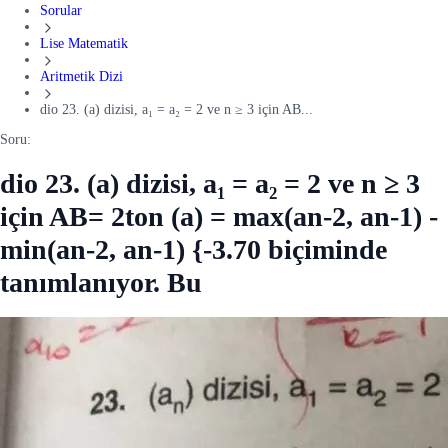
Sorular
Lise Matematik
Aritmetik Dizi
dio 23. (a) dizisi, a₁ = a₂ = 2 ve n ≥ 3 için AB...
Soru:
dio 23. (a) dizisi, a₁ = a₂ = 2 ve n ≥ 3
için AB= 2ton (a) = max(an-2, an-1) -
min(an-2, an-1) {-3.70 biçiminde
tanımlanıyor. Bu