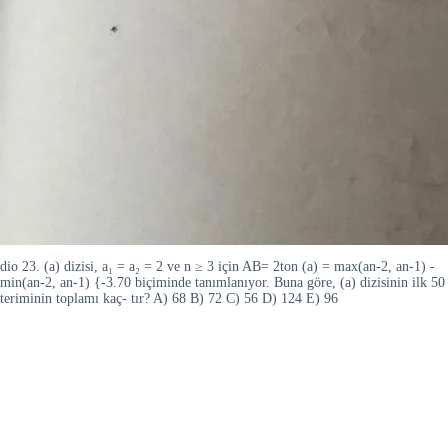
dio 23. (a) dizisi, a₁ = a₂ = 2 ve n ≥ 3 için AB= 2ton (a) = max(an-2, an-1) -
min(an-2, an-1) {-3.70 biçiminde tanımlanıyor. Buna göre, (a) dizisinin ilk 50
teriminin toplamı kaç- tır? A) 68 B) 72 C) 56 D) 124 E) 96