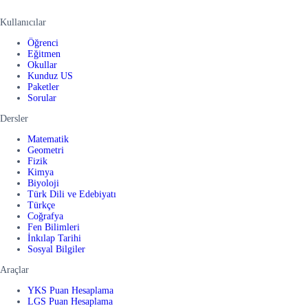
Kullanıcılar
Öğrenci
Eğitmen
Okullar
Kunduz US
Paketler
Sorular
Dersler
Matematik
Geometri
Fizik
Kimya
Biyoloji
Türk Dili ve Edebiyatı
Türkçe
Coğrafya
Fen Bilimleri
İnkılap Tarihi
Sosyal Bilgiler
Araçlar
YKS Puan Hesaplama
LGS Puan Hesaplama