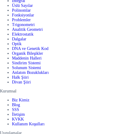
İntegral
Üslü Sayılar
Polinomlar
Fonksiyonlar
Problemler
Trigonometri
Analitik Geometri
Elektrostatik
Dalgalar
Optik
DNA ve Genetik Kod
Organik Bileşikler
Maddenin Halleri
Sindirim Sistemi
Solunum Sistemi
Anlatım Bozuklukları
Halk Şiiri
Divan Şiiri
Kurumsal
Biz Kimiz
Blog
SSS
İletişim
KVKK
Kullanım Koşulları
Uygulamalar