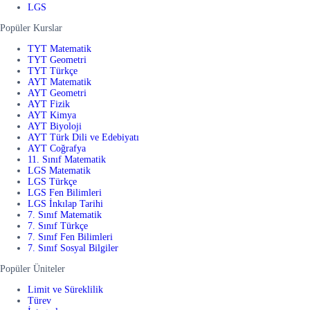
LGS
Popüler Kurslar
TYT Matematik
TYT Geometri
TYT Türkçe
AYT Matematik
AYT Geometri
AYT Fizik
AYT Kimya
AYT Biyoloji
AYT Türk Dili ve Edebiyatı
AYT Coğrafya
11. Sınıf Matematik
LGS Matematik
LGS Türkçe
LGS Fen Bilimleri
LGS İnkılap Tarihi
7. Sınıf Matematik
7. Sınıf Türkçe
7. Sınıf Fen Bilimleri
7. Sınıf Sosyal Bilgiler
Popüler Üniteler
Limit ve Süreklilik
Türev