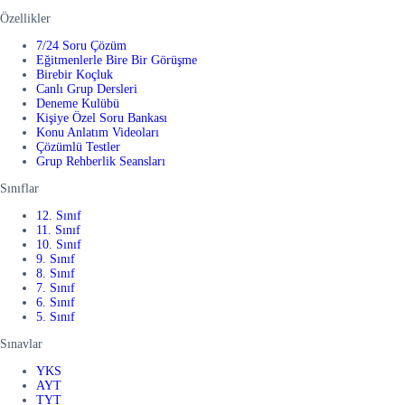
Özellikler
7/24 Soru Çözüm
Eğitmenlerle Bire Bir Görüşme
Birebir Koçluk
Canlı Grup Dersleri
Deneme Kulübü
Kişiye Özel Soru Bankası
Konu Anlatım Videoları
Çözümlü Testler
Grup Rehberlik Seansları
Sınıflar
12. Sınıf
11. Sınıf
10. Sınıf
9. Sınıf
8. Sınıf
7. Sınıf
6. Sınıf
5. Sınıf
Sınavlar
YKS
AYT
TYT