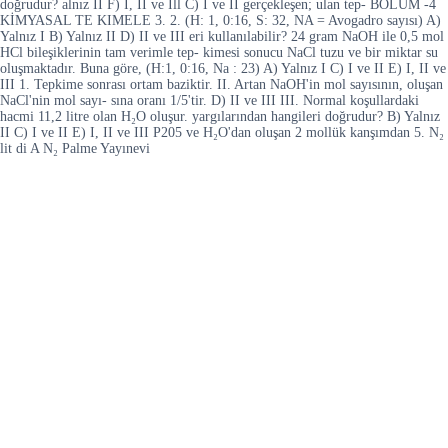
doğrudur? alnız II F) I, II ve Ill C) I ve II gerçekleşen; ulan tep- BÖLÜM -4
KİMYASAL TE KIMELE 3. 2. (H: 1, 0:16, S: 32, NA = Avogadro sayısı) A)
Yalnız I B) Yalnız II D) II ve III eri kullanılabilir? 24 gram NaOH ile 0,5 mol
HCl bileşiklerinin tam verimle tep- kimesi sonucu NaCl tuzu ve bir miktar su
oluşmaktadır. Buna göre, (H:1, 0:16, Na : 23) A) Yalnız I C) I ve II E) I, II ve
III 1. Tepkime sonrası ortam baziktir. II. Artan NaOH'in mol sayısının, oluşan
NaCl'nin mol sayı- sına oranı 1/5'tir. D) II ve III III. Normal koşullardaki
hacmi 11,2 litre olan H₂O oluşur. yargılarından hangileri doğrudur? B) Yalnız
II C) I ve II E) I, II ve III P205 ve H₂O'dan oluşan 2 mollük kanşımdan 5. N₂
lit di A N₂ Palme Yayınevi