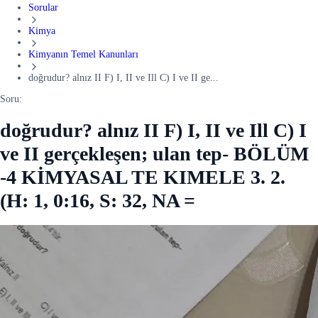
Sorular
Kimya
Kimyanın Temel Kanunları
doğrudur? alnız II F) I, II ve Ill C) I ve II ge...
Soru:
doğrudur? alnız II F) I, II ve Ill C) I
ve II gerçekleşen; ulan tep- BÖLÜM
-4 KİMYASAL TE KIMELE 3. 2.
(H: 1, 0:16, S: 32, NA =