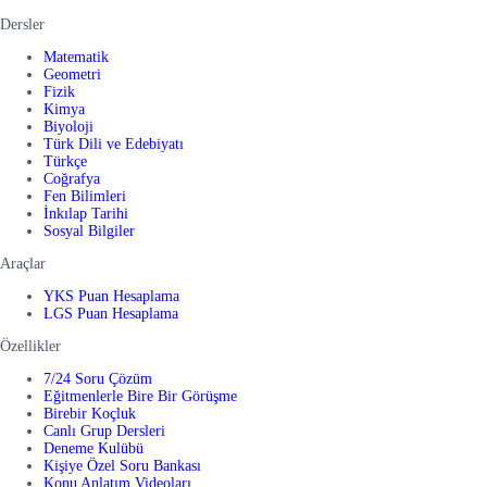
Dersler
Matematik
Geometri
Fizik
Kimya
Biyoloji
Türk Dili ve Edebiyatı
Türkçe
Coğrafya
Fen Bilimleri
İnkılap Tarihi
Sosyal Bilgiler
Araçlar
YKS Puan Hesaplama
LGS Puan Hesaplama
Özellikler
7/24 Soru Çözüm
Eğitmenlerle Bire Bir Görüşme
Birebir Koçluk
Canlı Grup Dersleri
Deneme Kulübü
Kişiye Özel Soru Bankası
Konu Anlatım Videoları