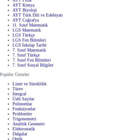
AYT Fizik
AYT Kimya
AYT Biyoloji
AYT Türk Dili ve Edebiyatı
AYT Coğrafya
11. Sınıf Matematik
LGS Matematik
LGS Türkçe
LGS Fen Bilimleri
LGS İnkılap Tarihi
7. Sınıf Matematik
7. Sınıf Türkçe
7. Sınıf Fen Bilimleri
7. Sınıf Sosyal Bilgiler
Popüler Üniteler
Limit ve Süreklilik
Türev
İntegral
Üslü Sayılar
Polinomlar
Fonksiyonlar
Problemler
Trigonometri
Analitik Geometri
Elektrostatik
Dalgalar
Optik