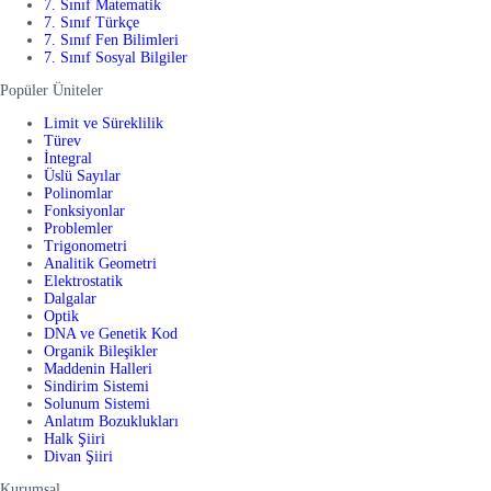
7. Sınıf Matematik
7. Sınıf Türkçe
7. Sınıf Fen Bilimleri
7. Sınıf Sosyal Bilgiler
Popüler Üniteler
Limit ve Süreklilik
Türev
İntegral
Üslü Sayılar
Polinomlar
Fonksiyonlar
Problemler
Trigonometri
Analitik Geometri
Elektrostatik
Dalgalar
Optik
DNA ve Genetik Kod
Organik Bileşikler
Maddenin Halleri
Sindirim Sistemi
Solunum Sistemi
Anlatım Bozuklukları
Halk Şiiri
Divan Şiiri
Kurumsal