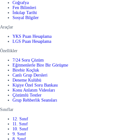
Coğrafya
Fen Bilimleri
İnkılap Tarihi
Sosyal Bilgiler
Araçlar
YKS Puan Hesaplama
LGS Puan Hesaplama
Özellikler
7/24 Soru Çözüm
Eğitmenlerle Bire Bir Görüşme
Birebir Koçluk
Canlı Grup Dersleri
Deneme Kulübü
Kişiye Özel Soru Bankası
Konu Anlatım Videoları
Çözümlü Testler
Grup Rehberlik Seansları
Sınıflar
12. Sınıf
11. Sınıf
10. Sınıf
9. Sınıf
8. Sınıf