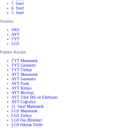
7. Sınıf
6. Sınıf
5. Sınıf
Sınavlar
YKS
AYT
TYT
LGS
Popüler Kurslar
TYT Matematik
TYT Geometri
TYT Türkçe
AYT Matematik
AYT Geometri
AYT Fizik
AYT Kimya
AYT Biyoloji
AYT Türk Dili ve Edebiyatı
AYT Coğrafya
11. Sınıf Matematik
LGS Matematik
LGS Türkçe
LGS Fen Bilimleri
LGS İnkılap Tarihi