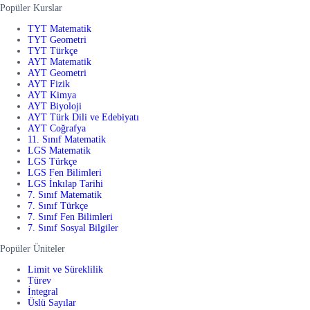
Popüler Kurslar
TYT Matematik
TYT Geometri
TYT Türkçe
AYT Matematik
AYT Geometri
AYT Fizik
AYT Kimya
AYT Biyoloji
AYT Türk Dili ve Edebiyatı
AYT Coğrafya
11. Sınıf Matematik
LGS Matematik
LGS Türkçe
LGS Fen Bilimleri
LGS İnkılap Tarihi
7. Sınıf Matematik
7. Sınıf Türkçe
7. Sınıf Fen Bilimleri
7. Sınıf Sosyal Bilgiler
Popüler Üniteler
Limit ve Süreklilik
Türev
İntegral
Üslü Sayılar