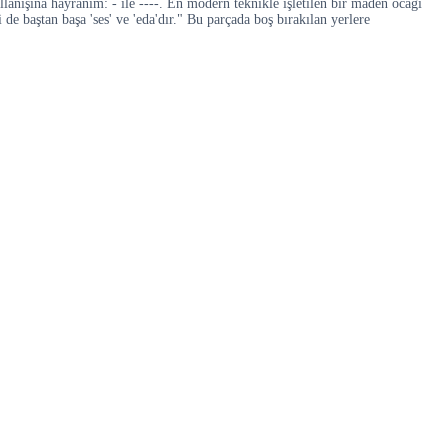
ullanışına hayranım: - ile ----. En modern teknikle işletilen bir maden ocağı
i de baştan başa 'ses' ve 'eda'dır." Bu parçada boş bırakılan yerlere