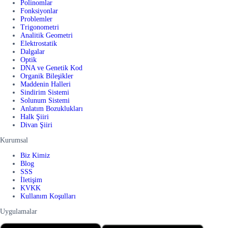
Polinomlar
Fonksiyonlar
Problemler
Trigonometri
Analitik Geometri
Elektrostatik
Dalgalar
Optik
DNA ve Genetik Kod
Organik Bileşikler
Maddenin Halleri
Sindirim Sistemi
Solunum Sistemi
Anlatım Bozuklukları
Halk Şiiri
Divan Şiiri
Kurumsal
Biz Kimiz
Blog
SSS
İletişim
KVKK
Kullanım Koşulları
Uygulamalar