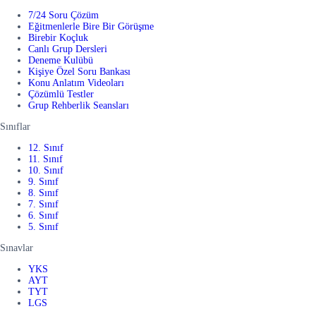
7/24 Soru Çözüm
Eğitmenlerle Bire Bir Görüşme
Birebir Koçluk
Canlı Grup Dersleri
Deneme Kulübü
Kişiye Özel Soru Bankası
Konu Anlatım Videoları
Çözümlü Testler
Grup Rehberlik Seansları
Sınıflar
12. Sınıf
11. Sınıf
10. Sınıf
9. Sınıf
8. Sınıf
7. Sınıf
6. Sınıf
5. Sınıf
Sınavlar
YKS
AYT
TYT
LGS