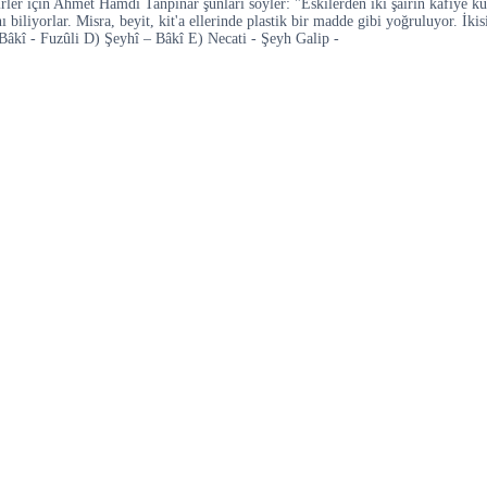
şairler için Ahmet Hamdi Tanpınar şunları söyler: "Eskilerden iki şairin kafiye k
 biliyorlar. Misra, beyit, kit'a ellerinde plastik bir madde gibi yoğruluyor. İkis
Bâkî - Fuzûli D) Şeyhî – Bâkî E) Necati - Şeyh Galip -