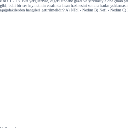
e ni i 1 2 13. Biri yergileriyle, diğeri rindâne gazel ve şarkılarıyla öne çıkan 
gibi, belli bir ses kıymetinin etrafında lisan hazinesini sonuna kadar yoklamasını
aşağıdakilerden hangileri getirilmelidir? A) Nâbî - Nedim B) Nefi - Nedim C) 