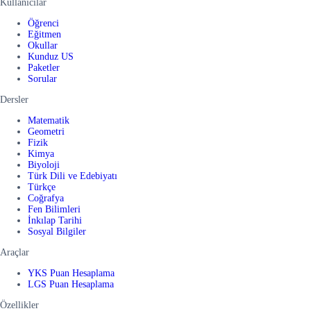
Kullanıcılar
Öğrenci
Eğitmen
Okullar
Kunduz US
Paketler
Sorular
Dersler
Matematik
Geometri
Fizik
Kimya
Biyoloji
Türk Dili ve Edebiyatı
Türkçe
Coğrafya
Fen Bilimleri
İnkılap Tarihi
Sosyal Bilgiler
Araçlar
YKS Puan Hesaplama
LGS Puan Hesaplama
Özellikler