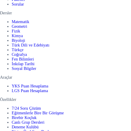
Sorular
Dersler
Matematik
Geometri
Fizik
Kimya
Biyoloji
Türk Dili ve Edebiyatı
Türkçe
Coğrafya
Fen Bilimleri
İnkılap Tarihi
Sosyal Bilgiler
Araçlar
YKS Puan Hesaplama
LGS Puan Hesaplama
Özellikler
7/24 Soru Çözüm
Eğitmenlerle Bire Bir Görüşme
Birebir Koçluk
Canlı Grup Dersleri
Deneme Kulübü