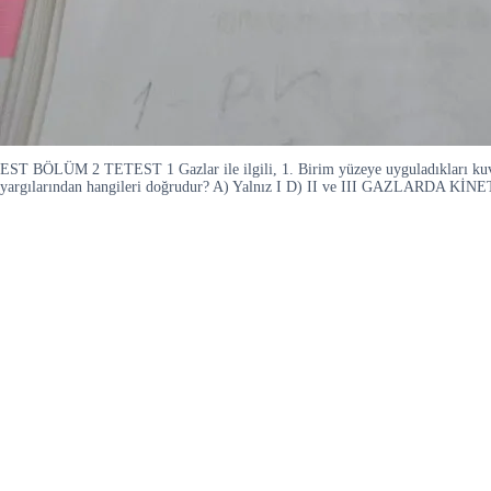
EST BÖLÜM 2 TETEST 1 Gazlar ile ilgili, 1. Birim yüzeye uyguladıkları kuvvete 
yargılarından hangileri doğrudur? A) Yalnız I D) II ve III GAZLARDA KİNETİK 