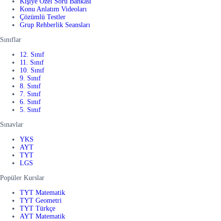
Kişiye Özel Soru Bankası
Konu Anlatım Videoları
Çözümlü Testler
Grup Rehberlik Seansları
Sınıflar
12. Sınıf
11. Sınıf
10. Sınıf
9. Sınıf
8. Sınıf
7. Sınıf
6. Sınıf
5. Sınıf
Sınavlar
YKS
AYT
TYT
LGS
Popüler Kurslar
TYT Matematik
TYT Geometri
TYT Türkçe
AYT Matematik