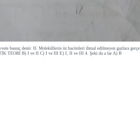
basınç denir. II. Moleküllerin öz hacimleri ihmal edilmeyen gazlara gerçek gaz 
TEORI B) I ve II C) I ve III E) I, II ve III 4. Şeki da a lar A) B