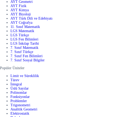
AYT Geometri
AYT Fizik
AYT Kimya
AYT Biyoloji
AYT Türk Dili ve Edebiyatı
AYT Coğrafya
11. Sınıf Matematik
LGS Matematik
LGS Türkçe
LGS Fen Bilimleri
LGS İnkılap Tarihi
7. Sınıf Matematik
7. Sınıf Türkçe
7. Sınıf Fen Bilimleri
7. Sınıf Sosyal Bilgiler
Popüler Üniteler
Limit ve Süreklilik
Türev
İntegral
Üslü Sayılar
Polinomlar
Fonksiyonlar
Problemler
Trigonometri
Analitik Geometri
Elektrostatik