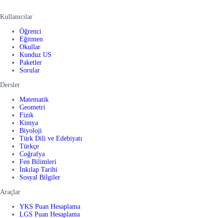
Kullanıcılar
Öğrenci
Eğitmen
Okullar
Kunduz US
Paketler
Sorular
Dersler
Matematik
Geometri
Fizik
Kimya
Biyoloji
Türk Dili ve Edebiyatı
Türkçe
Coğrafya
Fen Bilimleri
İnkılap Tarihi
Sosyal Bilgiler
Araçlar
YKS Puan Hesaplama
LGS Puan Hesaplama