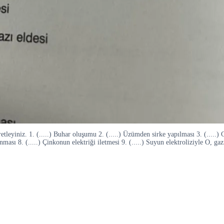
tleyiniz. 1. (.....) Buhar oluşumu 2. (.....) Üzümden sirke yapılması 3. (.....)
sı 8. (.....) Çinkonun elektriği iletmesi 9. (.....) Suyun elektroliziyle O, gazı 