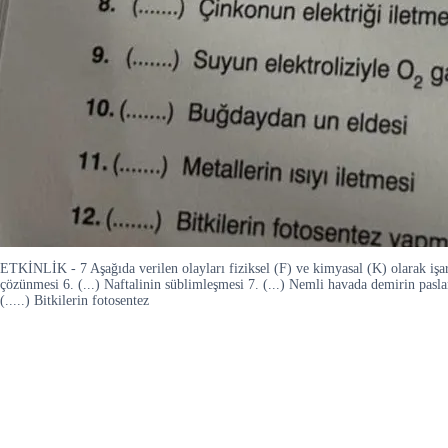
ETKİNLİK - 7 Aşağıda verilen olayları fiziksel (F) ve kimyasal (K) olarak işare
çözünmesi 6. (...) Naftalinin süblimleşmesi 7. (...) Nemli havada demirin paslanma
(.....) Bitkilerin fotosentez