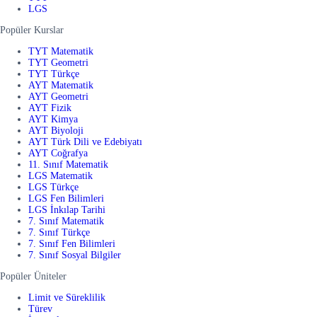
LGS
Popüler Kurslar
TYT Matematik
TYT Geometri
TYT Türkçe
AYT Matematik
AYT Geometri
AYT Fizik
AYT Kimya
AYT Biyoloji
AYT Türk Dili ve Edebiyatı
AYT Coğrafya
11. Sınıf Matematik
LGS Matematik
LGS Türkçe
LGS Fen Bilimleri
LGS İnkılap Tarihi
7. Sınıf Matematik
7. Sınıf Türkçe
7. Sınıf Fen Bilimleri
7. Sınıf Sosyal Bilgiler
Popüler Üniteler
Limit ve Süreklilik
Türev