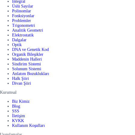
İntegral
Üslü Sayılar
Polinomlar
Fonksiyonlar
Problemler
Trigonometri
Analitik Geometri
Elektrostatik
Dalgalar
Optik
DNA ve Genetik Kod
Organik Bileşikler
Maddenin Halleri
Sindirim Sistemi
Solunum Sistemi
Anlatım Bozuklukları
Halk Şiiri
Divan Şiiri
Kurumsal
Biz Kimiz
Blog
SSS
İletişim
KVKK
Kullanım Koşulları
Uygulamalar