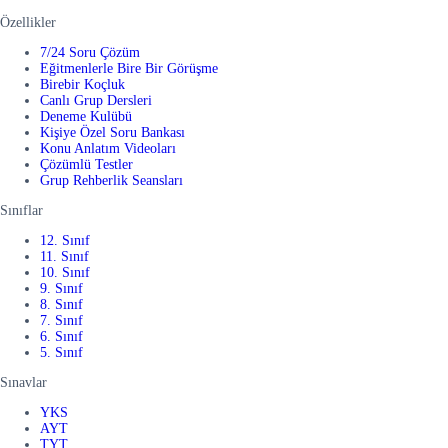
Özellikler
7/24 Soru Çözüm
Eğitmenlerle Bire Bir Görüşme
Birebir Koçluk
Canlı Grup Dersleri
Deneme Kulübü
Kişiye Özel Soru Bankası
Konu Anlatım Videoları
Çözümlü Testler
Grup Rehberlik Seansları
Sınıflar
12. Sınıf
11. Sınıf
10. Sınıf
9. Sınıf
8. Sınıf
7. Sınıf
6. Sınıf
5. Sınıf
Sınavlar
YKS
AYT
TYT