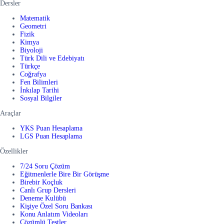
Dersler
Matematik
Geometri
Fizik
Kimya
Biyoloji
Türk Dili ve Edebiyatı
Türkçe
Coğrafya
Fen Bilimleri
İnkılap Tarihi
Sosyal Bilgiler
Araçlar
YKS Puan Hesaplama
LGS Puan Hesaplama
Özellikler
7/24 Soru Çözüm
Eğitmenlerle Bire Bir Görüşme
Birebir Koçluk
Canlı Grup Dersleri
Deneme Kulübü
Kişiye Özel Soru Bankası
Konu Anlatım Videoları
Çözümlü Testler