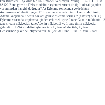
Fen Bilimleri 6. Şekilde bir DNA modeli verilmiştir. Yanlış T+ G- L G PLM
8S422 Buna göre bu DNA modelinin eşlemesi süreci ile ilgili olarak yapılan
yorumlardan hangisi doğrudur? A) Eşlenme sonucunda çekirdekten
stoplazmaya nükleotid geçer. B) Eşlenme sırasında Timin karşısında Timin,
Adenin karşısında Adenin bazlanı gelirse eşlenme sorunsuz (hatasız) olur. C)
Eşlenme sırasında stoplazma içinden çekirdek içine 2 tane Guanin nükleotidi, 2
tane sitozin nükleotidi, tane Adenin nükleotidi ve 1 tane timin nükleotidi
gelmelidir. DNA modelini eşlemek için üç tane nükleotide, üç tane
Deoksiriboz şekerine ihtiyaç vardır. 8. Şekilde Buna 1. tani 2. tani 3. tani