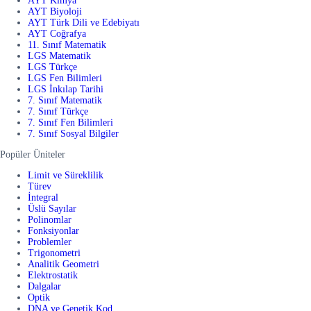
AYT Kimya
AYT Biyoloji
AYT Türk Dili ve Edebiyatı
AYT Coğrafya
11. Sınıf Matematik
LGS Matematik
LGS Türkçe
LGS Fen Bilimleri
LGS İnkılap Tarihi
7. Sınıf Matematik
7. Sınıf Türkçe
7. Sınıf Fen Bilimleri
7. Sınıf Sosyal Bilgiler
Popüler Üniteler
Limit ve Süreklilik
Türev
İntegral
Üslü Sayılar
Polinomlar
Fonksiyonlar
Problemler
Trigonometri
Analitik Geometri
Elektrostatik
Dalgalar
Optik
DNA ve Genetik Kod