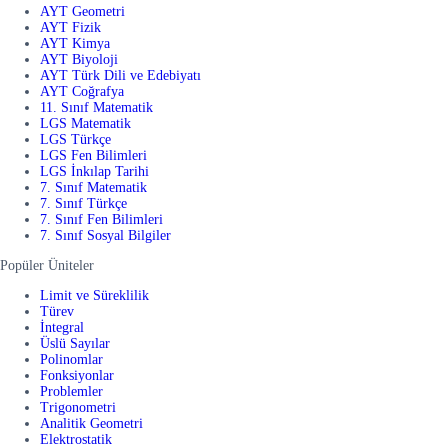
AYT Geometri
AYT Fizik
AYT Kimya
AYT Biyoloji
AYT Türk Dili ve Edebiyatı
AYT Coğrafya
11. Sınıf Matematik
LGS Matematik
LGS Türkçe
LGS Fen Bilimleri
LGS İnkılap Tarihi
7. Sınıf Matematik
7. Sınıf Türkçe
7. Sınıf Fen Bilimleri
7. Sınıf Sosyal Bilgiler
Popüler Üniteler
Limit ve Süreklilik
Türev
İntegral
Üslü Sayılar
Polinomlar
Fonksiyonlar
Problemler
Trigonometri
Analitik Geometri
Elektrostatik