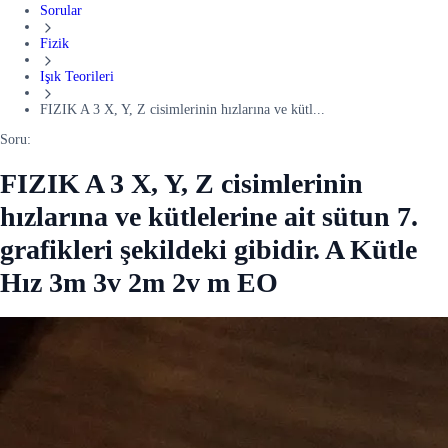
Sorular
Fizik
Işık Teorileri
FIZIK A 3 X, Y, Z cisimlerinin hızlarına ve kütl...
Soru:
FIZIK A 3 X, Y, Z cisimlerinin
hızlarına ve kütlelerine ait sütun 7.
grafikleri şekildeki gibidir. A Kütle
Hız 3m 3v 2m 2v m EO