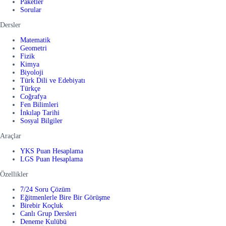
Paketler
Sorular
Dersler
Matematik
Geometri
Fizik
Kimya
Biyoloji
Türk Dili ve Edebiyatı
Türkçe
Coğrafya
Fen Bilimleri
İnkılap Tarihi
Sosyal Bilgiler
Araçlar
YKS Puan Hesaplama
LGS Puan Hesaplama
Özellikler
7/24 Soru Çözüm
Eğitmenlerle Bire Bir Görüşme
Birebir Koçluk
Canlı Grup Dersleri
Deneme Kulübü