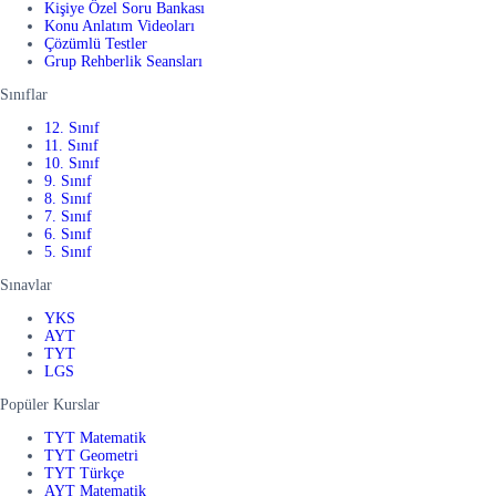
Kişiye Özel Soru Bankası
Konu Anlatım Videoları
Çözümlü Testler
Grup Rehberlik Seansları
Sınıflar
12. Sınıf
11. Sınıf
10. Sınıf
9. Sınıf
8. Sınıf
7. Sınıf
6. Sınıf
5. Sınıf
Sınavlar
YKS
AYT
TYT
LGS
Popüler Kurslar
TYT Matematik
TYT Geometri
TYT Türkçe
AYT Matematik