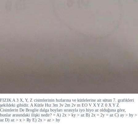
FIZIK A 3 X, Y, Z cisimlerinin hızlarına ve kütlelerine ait sütun 7. grafikleri
şekildeki gibidir. A Kütle Hız 3m 3v 2m 2v m EO V X Y Z 0 X Y Z
Cisimlerin De Broglie dalga boyları sırasıyla iyo hiyo az olduğuna göre,
bunlar arasındaki ilişki nedir? = A) 2x > ky > az B) 2x = 2y = az C) ay > hy >
az D) az > x > Ry E) 2x > az > hy