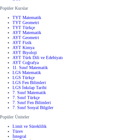
Popüler Kurslar
TYT Matematik
TYT Geometri
TYT Türkçe
AYT Matematik
AYT Geometri
AYT Fizik
AYT Kimya
AYT Biyoloji
AYT Türk Dili ve Edebiyatı
AYT Coğrafya
11. Sınıf Matematik
LGS Matematik
LGS Türkçe
LGS Fen Bilimleri
LGS İnkılap Tarihi
7. Sınıf Matematik
7. Sınıf Türkçe
7. Sınıf Fen Bilimleri
7. Sınıf Sosyal Bilgiler
Popüler Üniteler
Limit ve Süreklilik
Türev
İntegral