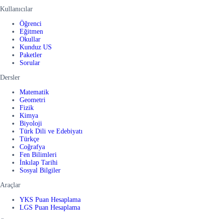
Kullanıcılar
Öğrenci
Eğitmen
Okullar
Kunduz US
Paketler
Sorular
Dersler
Matematik
Geometri
Fizik
Kimya
Biyoloji
Türk Dili ve Edebiyatı
Türkçe
Coğrafya
Fen Bilimleri
İnkılap Tarihi
Sosyal Bilgiler
Araçlar
YKS Puan Hesaplama
LGS Puan Hesaplama