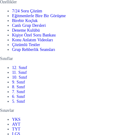
Özellikler
7/24 Soru Çözüm
Eğitmenlerle Bire Bir Görüşme
Birebir Koçluk
Canlı Grup Dersleri
Deneme Kulübü
Kişiye Özel Soru Bankası
Konu Anlatım Videoları
Çözümlü Testler
Grup Rehberlik Seansları
Sınıflar
12. Sınıf
11. Sınıf
10. Sınıf
9. Sınıf
8. Sınıf
7. Sınıf
6. Sınıf
5. Sınıf
Sınavlar
YKS
AYT
TYT
LGS