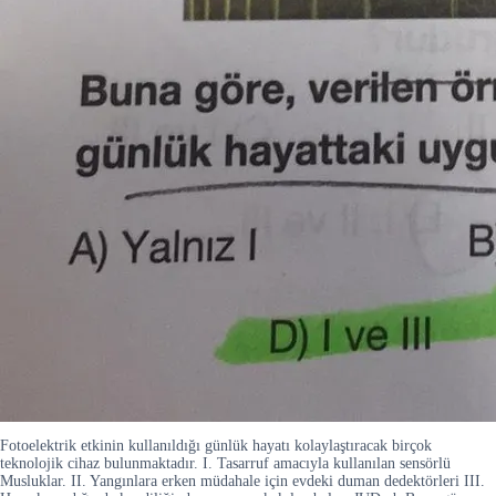
Fotoelektrik etkinin kullanıldığı günlük hayatı kolaylaştıracak birçok
teknolojik cihaz bulunmaktadır. I. Tasarruf amacıyla kullanılan sensörlü
Musluklar. II. Yangınlara erken müdahale için evdeki duman dedektörleri III.