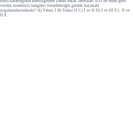
Hava karardığında kendiliğinden yanan sokak lambaları JUD ob Buna göre,
verilen örneklerin hangileri fotoelektriğin günlük hayattaki
uygulamalarındandır? A) Yalnız I B) Yalnız II C) I ve II D) I ve III E1, II ve
II 8.