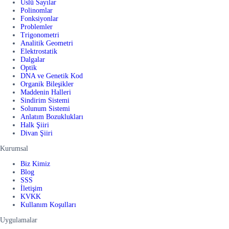
Üslü Sayılar
Polinomlar
Fonksiyonlar
Problemler
Trigonometri
Analitik Geometri
Elektrostatik
Dalgalar
Optik
DNA ve Genetik Kod
Organik Bileşikler
Maddenin Halleri
Sindirim Sistemi
Solunum Sistemi
Anlatım Bozuklukları
Halk Şiiri
Divan Şiiri
Kurumsal
Biz Kimiz
Blog
SSS
İletişim
KVKK
Kullanım Koşulları
Uygulamalar