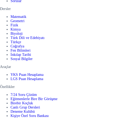
Sorular
Dersler
Matematik
Geometri
Fizik
Kimya
Biyoloji
Türk Dili ve Edebiyatı
Türkçe
Coğrafya
Fen Bilimleri
İnkılap Tarihi
Sosyal Bilgiler
Araçlar
YKS Puan Hesaplama
LGS Puan Hesaplama
Özellikler
7/24 Soru Çözüm
Eğitmenlerle Bire Bir Görüşme
Birebir Koçluk
Canlı Grup Dersleri
Deneme Kulübü
Kişiye Özel Soru Bankası