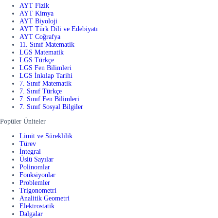
AYT Fizik
AYT Kimya
AYT Biyoloji
AYT Türk Dili ve Edebiyatı
AYT Coğrafya
11. Sınıf Matematik
LGS Matematik
LGS Türkçe
LGS Fen Bilimleri
LGS İnkılap Tarihi
7. Sınıf Matematik
7. Sınıf Türkçe
7. Sınıf Fen Bilimleri
7. Sınıf Sosyal Bilgiler
Popüler Üniteler
Limit ve Süreklilik
Türev
İntegral
Üslü Sayılar
Polinomlar
Fonksiyonlar
Problemler
Trigonometri
Analitik Geometri
Elektrostatik
Dalgalar