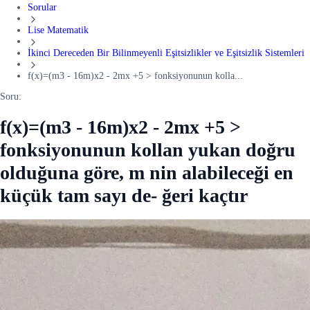
Sorular
Lise Matematik
İkinci Dereceden Bir Bilinmeyenli Eşitsizlikler ve Eşitsizlik Sistemleri
f(x)=(m3 - 16m)x2 - 2mx +5 > fonksiyonunun kolla...
Soru:
f(x)=(m3 - 16m)x2 - 2mx +5 >
fonksiyonunun kollan yukan doğru
olduğuna göre, m nin alabileceği en
küçük tam sayı de- ğeri kaçtır