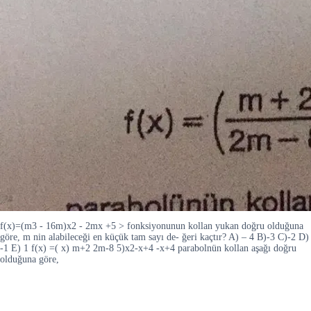
f(x)=(m3 - 16m)x2 - 2mx +5 > fonksiyonunun kollan yukan doğru olduğuna
göre, m nin alabileceği en küçük tam sayı de- ğeri kaçtır? A) – 4 B)-3 C)-2 D)
-1 E) 1 f(x) =( x) m+2 2m-8 5)x2-x+4 -x+4 parabolnün kollan aşağı doğru
olduğuna göre,