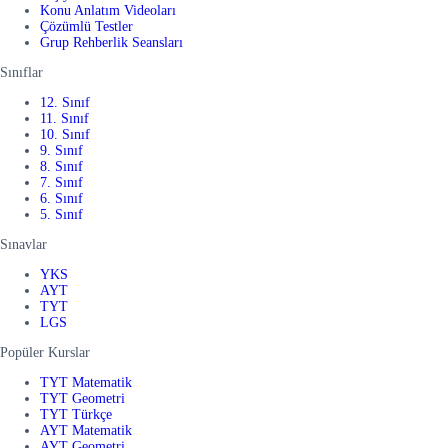
Konu Anlatım Videoları
Çözümlü Testler
Grup Rehberlik Seansları
Sınıflar
12. Sınıf
11. Sınıf
10. Sınıf
9. Sınıf
8. Sınıf
7. Sınıf
6. Sınıf
5. Sınıf
Sınavlar
YKS
AYT
TYT
LGS
Popüler Kurslar
TYT Matematik
TYT Geometri
TYT Türkçe
AYT Matematik
AYT Geometri