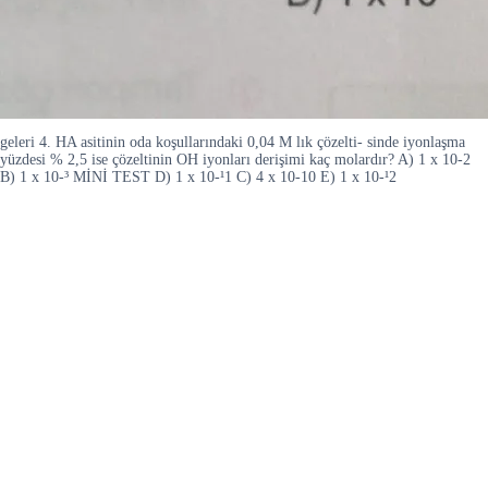
geleri 4. HA asitinin oda koşullarındaki 0,04 M lık çözelti- sinde iyonlaşma
yüzdesi % 2,5 ise çözeltinin OH iyonları derişimi kaç molardır? A) 1 x 10-2
B) 1 x 10-³ MİNİ TEST D) 1 x 10-¹1 C) 4 x 10-10 E) 1 x 10-¹2