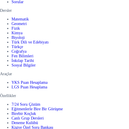
Sorular
Dersler
Matematik
Geometri
Fizik
Kimya
Biyoloji
Türk Dili ve Edebiyatı
Türkçe
Coğrafya
Fen Bilimleri
İnkılap Tarihi
Sosyal Bilgiler
Araçlar
YKS Puan Hesaplama
LGS Puan Hesaplama
Özellikler
7/24 Soru Çözüm
Eğitmenlerle Bire Bir Görüşme
Birebir Koçluk
Canlı Grup Dersleri
Deneme Kulübü
Kişiye Özel Soru Bankası