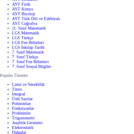
AYT Fizik
AYT Kimya
AYT Biyoloji
AYT Türk Dili ve Edebiyatı
AYT Coğrafya
11. Sınıf Matematik
LGS Matematik
LGS Türkçe
LGS Fen Bilimleri
LGS İnkılap Tarihi
7. Sınıf Matematik
7. Sınıf Türkçe
7. Sınıf Fen Bilimleri
7. Sınıf Sosyal Bilgiler
Popüler Üniteler
Limit ve Süreklilik
Türev
İntegral
Üslü Sayılar
Polinomlar
Fonksiyonlar
Problemler
Trigonometri
Analitik Geometri
Elektrostatik
Dalgalar