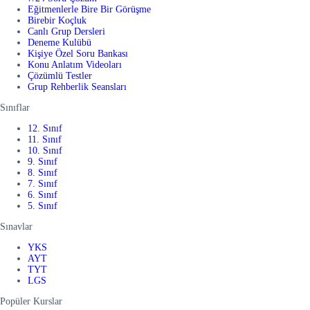
Eğitmenlerle Bire Bir Görüşme
Birebir Koçluk
Canlı Grup Dersleri
Deneme Kulübü
Kişiye Özel Soru Bankası
Konu Anlatım Videoları
Çözümlü Testler
Grup Rehberlik Seansları
Sınıflar
12. Sınıf
11. Sınıf
10. Sınıf
9. Sınıf
8. Sınıf
7. Sınıf
6. Sınıf
5. Sınıf
Sınavlar
YKS
AYT
TYT
LGS
Popüler Kurslar