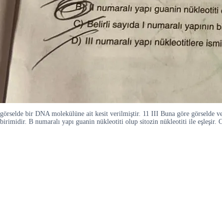
görselde bir DNA molekülüne ait kesit verilmiştir. 11 III Buna göre görselde 
birimidir. B numaralı yapı guanin nükleotiti olup sitozin nükleotiti ile eşleşir.