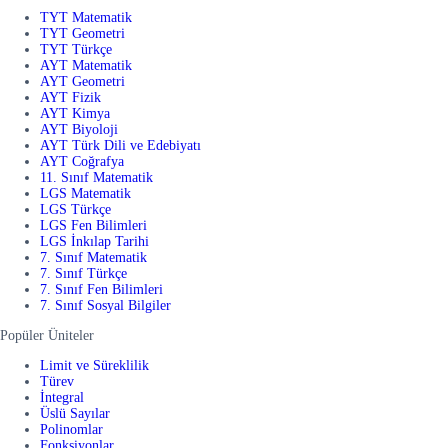
TYT Matematik
TYT Geometri
TYT Türkçe
AYT Matematik
AYT Geometri
AYT Fizik
AYT Kimya
AYT Biyoloji
AYT Türk Dili ve Edebiyatı
AYT Coğrafya
11. Sınıf Matematik
LGS Matematik
LGS Türkçe
LGS Fen Bilimleri
LGS İnkılap Tarihi
7. Sınıf Matematik
7. Sınıf Türkçe
7. Sınıf Fen Bilimleri
7. Sınıf Sosyal Bilgiler
Popüler Üniteler
Limit ve Süreklilik
Türev
İntegral
Üslü Sayılar
Polinomlar
Fonksiyonlar