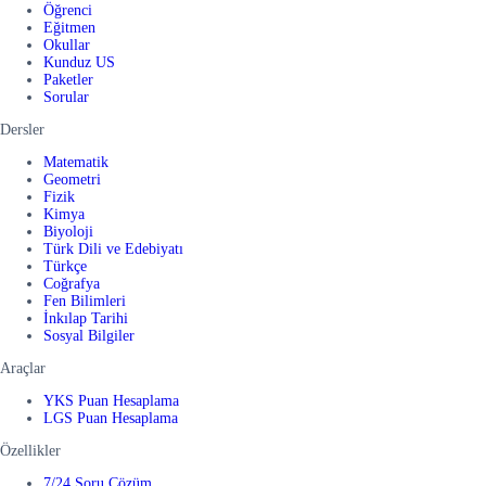
Öğrenci
Eğitmen
Okullar
Kunduz US
Paketler
Sorular
Dersler
Matematik
Geometri
Fizik
Kimya
Biyoloji
Türk Dili ve Edebiyatı
Türkçe
Coğrafya
Fen Bilimleri
İnkılap Tarihi
Sosyal Bilgiler
Araçlar
YKS Puan Hesaplama
LGS Puan Hesaplama
Özellikler
7/24 Soru Çözüm