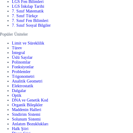
LGS Fen Bilimleri
LGS İnkılap Tarihi
7. Sınıf Matematik
7. Sınıf Türkçe
7. Sınıf Fen Bilimleri
7. Sınıf Sosyal Bilgiler
Popüler Üniteler
Limit ve Süreklilik
Türev
İntegral
Üslü Sayılar
Polinomlar
Fonksiyonlar
Problemler
Trigonometri
Analitik Geometri
Elektrostatik
Dalgalar
Optik
DNA ve Genetik Kod
Organik Bileşikler
Maddenin Halleri
Sindirim Sistemi
Solunum Sistemi
Anlatım Bozuklukları
Halk Şiiri