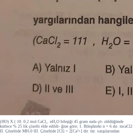
(HO) X ( 10. 0,2 mol CaCl₂. nH₂O bileşiği 45 gram suda çö- züldüğünde
kütlece % 25 lik çözelti elde edildi- ğine göre; 1. Bileşikteki n = 6 dır. mcaCl2
II. Çözeltide MH₂0 III. Çözeltide [CI] = 2[Ca²+] dir. tür. yargılarından