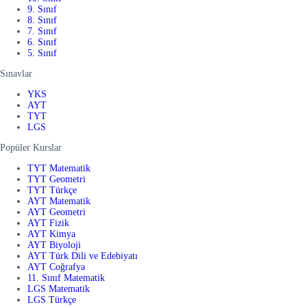
9. Sınıf
8. Sınıf
7. Sınıf
6. Sınıf
5. Sınıf
Sınavlar
YKS
AYT
TYT
LGS
Popüler Kurslar
TYT Matematik
TYT Geometri
TYT Türkçe
AYT Matematik
AYT Geometri
AYT Fizik
AYT Kimya
AYT Biyoloji
AYT Türk Dili ve Edebiyatı
AYT Coğrafya
11. Sınıf Matematik
LGS Matematik
LGS Türkçe