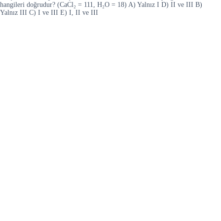
hangileri doğrudur? (CaCl₂ = 111, H₂O = 18) A) Yalnız I D) II ve III B)
Yalnız III C) I ve III E) I, II ve III