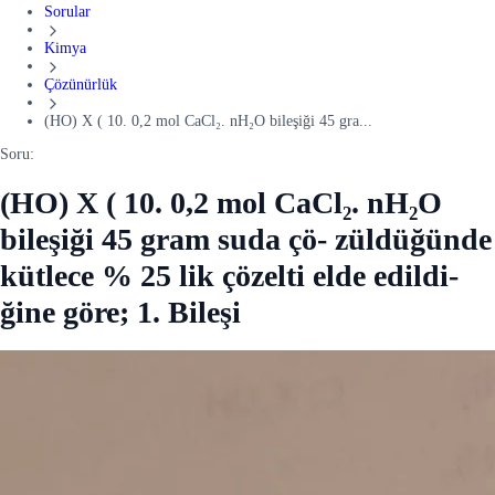
Sorular
Kimya
Çözünürlük
(HO) X ( 10. 0,2 mol CaCl₂. nH₂O bileşiği 45 gra...
Soru:
(HO) X ( 10. 0,2 mol CaCl₂. nH₂O
bileşiği 45 gram suda çö- züldüğünde
kütlece % 25 lik çözelti elde edildi-
ğine göre; 1. Bileşi