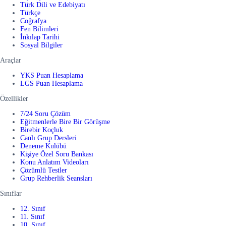
Türk Dili ve Edebiyatı
Türkçe
Coğrafya
Fen Bilimleri
İnkılap Tarihi
Sosyal Bilgiler
Araçlar
YKS Puan Hesaplama
LGS Puan Hesaplama
Özellikler
7/24 Soru Çözüm
Eğitmenlerle Bire Bir Görüşme
Birebir Koçluk
Canlı Grup Dersleri
Deneme Kulübü
Kişiye Özel Soru Bankası
Konu Anlatım Videoları
Çözümlü Testler
Grup Rehberlik Seansları
Sınıflar
12. Sınıf
11. Sınıf
10. Sınıf