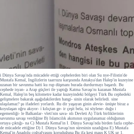
i Dünya Savaşı'nda mücadele ettiği cephelerden biri olan Su nye-Filistin'de
Mustafa Kemal, Ingilizlerin taarruzu karşısında Antakya'dan Halep'in kuzeyine
uzanan bir savunma hatti ku rup düşmanı burada durdurmayı başardı. Bu
cephede isyan- a Arap güçleri ile yaptığı Katma Savaşı'nı kazanan Mustafa
Kemal, Halep'in beş kilometre kadar kuzeyindeki bölgeyi Türk Bu cephedeki
gelişmelere bakarak aşağıdakilerden hangi- sinin olarak belirledi. sine
ulaşılamaz? şu ifadeleri yorlardı. Ru dir yaşayan ginin alevie- ünüşte biraz a
koyulaşan oğru akıyor- i kılıçtan ge- ir çeşit bela, isi söylene- duğu i
egemenliği- le Balkanlar- vleti'nin sava- nlı Devleti A) Türk birliklerinin
savunma savaşı verdiğine B) Islamcılık akımının uygulanamaz olduğunun
ortaya çıktığı- na C) Mustafa Kemal'in I. Dünya Savaşı'nda birden fazla cephe-
de mücadele ettiğine D) I. Dünya Savaşı'nın süresinin uzadığına E) Mustafa
Kemal'in Anadolu coğrafyasını koruduğuna Bu ifa kesi maus K UK ur 1.