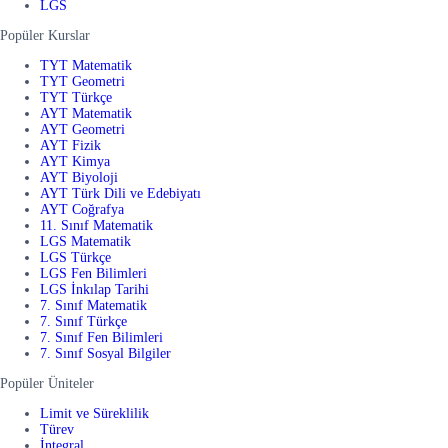
LGS
Popüler Kurslar
TYT Matematik
TYT Geometri
TYT Türkçe
AYT Matematik
AYT Geometri
AYT Fizik
AYT Kimya
AYT Biyoloji
AYT Türk Dili ve Edebiyatı
AYT Coğrafya
11. Sınıf Matematik
LGS Matematik
LGS Türkçe
LGS Fen Bilimleri
LGS İnkılap Tarihi
7. Sınıf Matematik
7. Sınıf Türkçe
7. Sınıf Fen Bilimleri
7. Sınıf Sosyal Bilgiler
Popüler Üniteler
Limit ve Süreklilik
Türev
İntegral