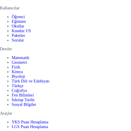
Kullanıcılar
Öğrenci
Eğitmen
Okullar
Kunduz US
Paketler
Sorular
Dersler
Matematik
Geometri
Fizik
Kimya
Biyoloji
Türk Dili ve Edebiyatı
Türkçe
Coğrafya
Fen Bilimleri
İnkılap Tarihi
Sosyal Bilgiler
Araçlar
YKS Puan Hesaplama
LGS Puan Hesaplama