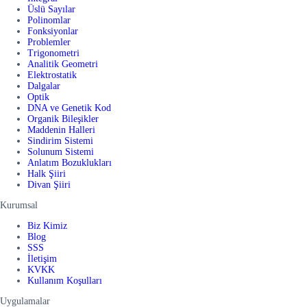
Üslü Sayılar
Polinomlar
Fonksiyonlar
Problemler
Trigonometri
Analitik Geometri
Elektrostatik
Dalgalar
Optik
DNA ve Genetik Kod
Organik Bileşikler
Maddenin Halleri
Sindirim Sistemi
Solunum Sistemi
Anlatım Bozuklukları
Halk Şiiri
Divan Şiiri
Kurumsal
Biz Kimiz
Blog
SSS
İletişim
KVKK
Kullanım Koşulları
Uygulamalar