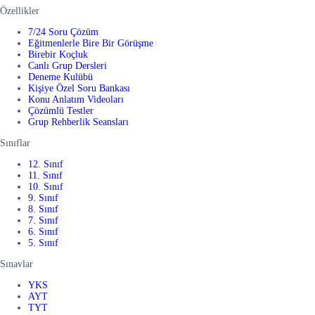
Özellikler
7/24 Soru Çözüm
Eğitmenlerle Bire Bir Görüşme
Birebir Koçluk
Canlı Grup Dersleri
Deneme Kulübü
Kişiye Özel Soru Bankası
Konu Anlatım Videoları
Çözümlü Testler
Grup Rehberlik Seansları
Sınıflar
12. Sınıf
11. Sınıf
10. Sınıf
9. Sınıf
8. Sınıf
7. Sınıf
6. Sınıf
5. Sınıf
Sınavlar
YKS
AYT
TYT