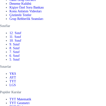
Deneme Kulübü
Kişiye Özel Soru Bankası
Konu Anlatım Videoları
Çözümlü Testler
Grup Rehberlik Seansları
Sınıflar
12. Sınıf
11. Sınıf
10. Sınıf
9. Sınıf
8. Sınıf
7. Sınıf
6. Sınıf
5. Sınıf
Sınavlar
YKS
AYT
TYT
LGS
Popüler Kurslar
TYT Matematik
TYT Geometri