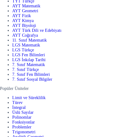
TYT Türkçe
AYT Matematik
AYT Geometri
AYT Fizik
AYT Kimya
AYT Biyoloji
AYT Türk Dili ve Edebiyatı
AYT Coğrafya
11. Sınıf Matematik
LGS Matematik
LGS Türkçe
LGS Fen Bilimleri
LGS İnkılap Tarihi
7. Sınıf Matematik
7. Sınıf Türkçe
7. Sınıf Fen Bilimleri
7. Sınıf Sosyal Bilgiler
Popüler Üniteler
Limit ve Süreklilik
Türev
İntegral
Üslü Sayılar
Polinomlar
Fonksiyonlar
Problemler
Trigonometri
Analitik Geometri