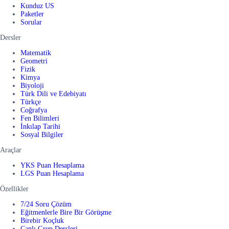
Kunduz US
Paketler
Sorular
Dersler
Matematik
Geometri
Fizik
Kimya
Biyoloji
Türk Dili ve Edebiyatı
Türkçe
Coğrafya
Fen Bilimleri
İnkılap Tarihi
Sosyal Bilgiler
Araçlar
YKS Puan Hesaplama
LGS Puan Hesaplama
Özellikler
7/24 Soru Çözüm
Eğitmenlerle Bire Bir Görüşme
Birebir Koçluk
Canlı Grup Dersleri