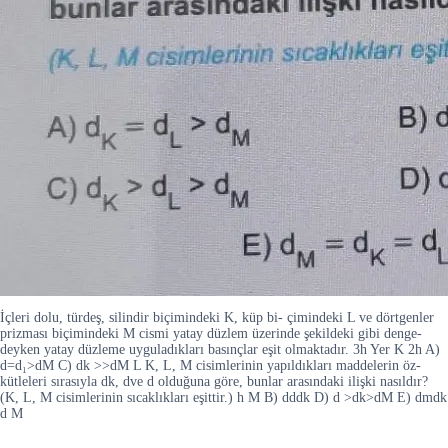
İçleri dolu, türdeş, silindir biçimindeki K, küp bi- çimindeki L ve dörtgenler
prizması biçimindeki M cismi yatay düzlem üzerinde şekildeki gibi denge-
deyken yatay düzleme uyguladıkları basınçlar eşit olmaktadır. 3h Yer K 2h A)
d=d₁>dM C) dk >>dM L K, L, M cisimlerinin yapıldıkları maddelerin öz-
kütleleri sırasıyla dk, dve d olduğuna göre, bunlar arasındaki ilişki nasıldır?
(K, L, M cisimlerinin sıcaklıkları eşittir.) h M B) dddk D) d >dk>dM E) dmdk
d M