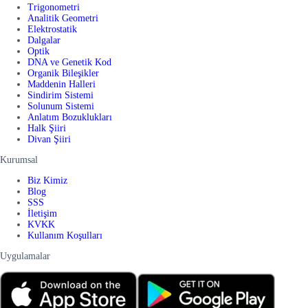
Trigonometri
Analitik Geometri
Elektrostatik
Dalgalar
Optik
DNA ve Genetik Kod
Organik Bileşikler
Maddenin Halleri
Sindirim Sistemi
Solunum Sistemi
Anlatım Bozuklukları
Halk Şiiri
Divan Şiiri
Kurumsal
Biz Kimiz
Blog
SSS
İletişim
KVKK
Kullanım Koşulları
Uygulamalar