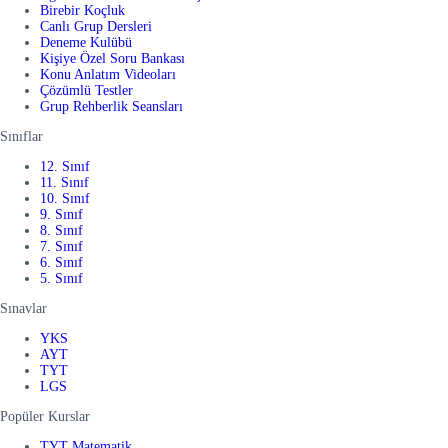
Birebir Koçluk
Canlı Grup Dersleri
Deneme Kulübü
Kişiye Özel Soru Bankası
Konu Anlatım Videoları
Çözümlü Testler
Grup Rehberlik Seansları
Sınıflar
12. Sınıf
11. Sınıf
10. Sınıf
9. Sınıf
8. Sınıf
7. Sınıf
6. Sınıf
5. Sınıf
Sınavlar
YKS
AYT
TYT
LGS
Popüler Kurslar
TYT Matematik