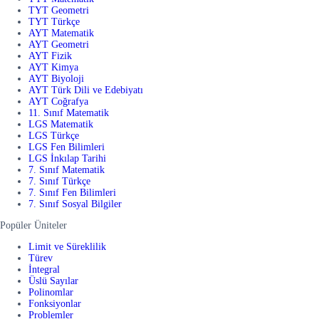
TYT Geometri
TYT Türkçe
AYT Matematik
AYT Geometri
AYT Fizik
AYT Kimya
AYT Biyoloji
AYT Türk Dili ve Edebiyatı
AYT Coğrafya
11. Sınıf Matematik
LGS Matematik
LGS Türkçe
LGS Fen Bilimleri
LGS İnkılap Tarihi
7. Sınıf Matematik
7. Sınıf Türkçe
7. Sınıf Fen Bilimleri
7. Sınıf Sosyal Bilgiler
Popüler Üniteler
Limit ve Süreklilik
Türev
İntegral
Üslü Sayılar
Polinomlar
Fonksiyonlar
Problemler