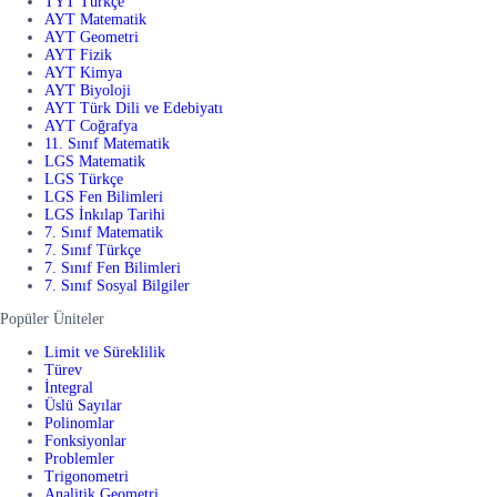
TYT Türkçe
AYT Matematik
AYT Geometri
AYT Fizik
AYT Kimya
AYT Biyoloji
AYT Türk Dili ve Edebiyatı
AYT Coğrafya
11. Sınıf Matematik
LGS Matematik
LGS Türkçe
LGS Fen Bilimleri
LGS İnkılap Tarihi
7. Sınıf Matematik
7. Sınıf Türkçe
7. Sınıf Fen Bilimleri
7. Sınıf Sosyal Bilgiler
Popüler Üniteler
Limit ve Süreklilik
Türev
İntegral
Üslü Sayılar
Polinomlar
Fonksiyonlar
Problemler
Trigonometri
Analitik Geometri