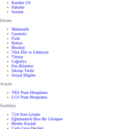
Kunduz US
Paketler
Sorular
Dersler
Matematik
Geometri
Fizik
Kimya
Biyoloji
Türk Dili ve Edebiyatı
Türkçe
Coğrafya
Fen Bilimleri
İnkılap Tarihi
Sosyal Bilgiler
Araçlar
YKS Puan Hesaplama
LGS Puan Hesaplama
Özellikler
7/24 Soru Çözüm
Eğitmenlerle Bire Bir Görüşme
Birebir Koçluk
Canlı Grup Dersleri