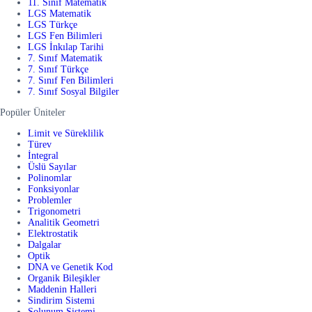
11. Sınıf Matematik
LGS Matematik
LGS Türkçe
LGS Fen Bilimleri
LGS İnkılap Tarihi
7. Sınıf Matematik
7. Sınıf Türkçe
7. Sınıf Fen Bilimleri
7. Sınıf Sosyal Bilgiler
Popüler Üniteler
Limit ve Süreklilik
Türev
İntegral
Üslü Sayılar
Polinomlar
Fonksiyonlar
Problemler
Trigonometri
Analitik Geometri
Elektrostatik
Dalgalar
Optik
DNA ve Genetik Kod
Organik Bileşikler
Maddenin Halleri
Sindirim Sistemi
Solunum Sistemi