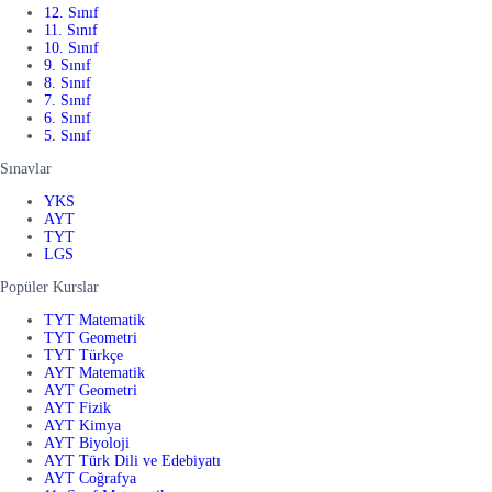
12. Sınıf
11. Sınıf
10. Sınıf
9. Sınıf
8. Sınıf
7. Sınıf
6. Sınıf
5. Sınıf
Sınavlar
YKS
AYT
TYT
LGS
Popüler Kurslar
TYT Matematik
TYT Geometri
TYT Türkçe
AYT Matematik
AYT Geometri
AYT Fizik
AYT Kimya
AYT Biyoloji
AYT Türk Dili ve Edebiyatı
AYT Coğrafya