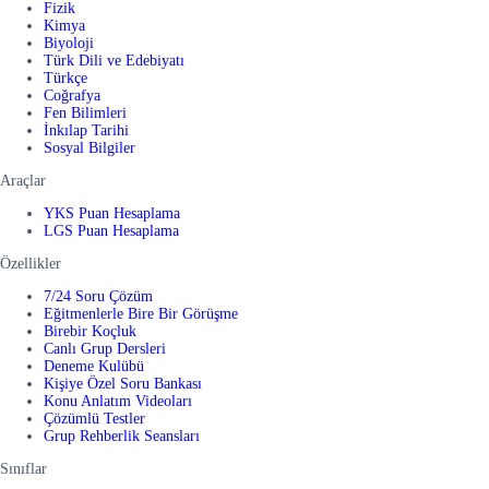
Fizik
Kimya
Biyoloji
Türk Dili ve Edebiyatı
Türkçe
Coğrafya
Fen Bilimleri
İnkılap Tarihi
Sosyal Bilgiler
Araçlar
YKS Puan Hesaplama
LGS Puan Hesaplama
Özellikler
7/24 Soru Çözüm
Eğitmenlerle Bire Bir Görüşme
Birebir Koçluk
Canlı Grup Dersleri
Deneme Kulübü
Kişiye Özel Soru Bankası
Konu Anlatım Videoları
Çözümlü Testler
Grup Rehberlik Seansları
Sınıflar