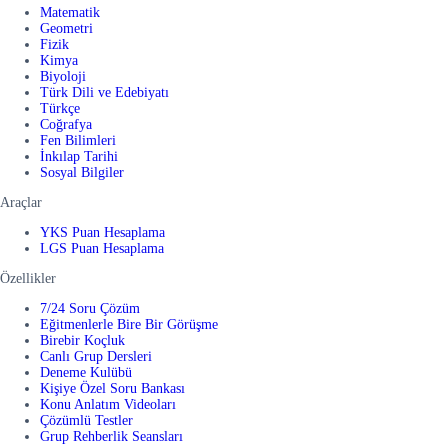
Matematik
Geometri
Fizik
Kimya
Biyoloji
Türk Dili ve Edebiyatı
Türkçe
Coğrafya
Fen Bilimleri
İnkılap Tarihi
Sosyal Bilgiler
Araçlar
YKS Puan Hesaplama
LGS Puan Hesaplama
Özellikler
7/24 Soru Çözüm
Eğitmenlerle Bire Bir Görüşme
Birebir Koçluk
Canlı Grup Dersleri
Deneme Kulübü
Kişiye Özel Soru Bankası
Konu Anlatım Videoları
Çözümlü Testler
Grup Rehberlik Seansları