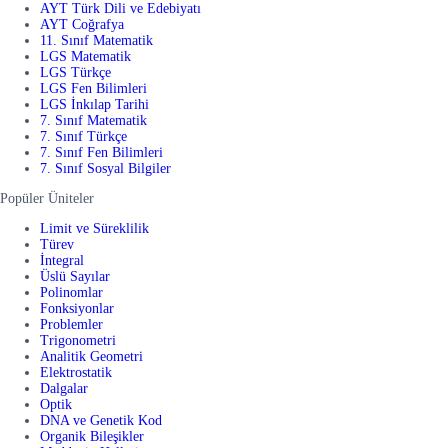
AYT Türk Dili ve Edebiyatı
AYT Coğrafya
11. Sınıf Matematik
LGS Matematik
LGS Türkçe
LGS Fen Bilimleri
LGS İnkılap Tarihi
7. Sınıf Matematik
7. Sınıf Türkçe
7. Sınıf Fen Bilimleri
7. Sınıf Sosyal Bilgiler
Popüler Üniteler
Limit ve Süreklilik
Türev
İntegral
Üslü Sayılar
Polinomlar
Fonksiyonlar
Problemler
Trigonometri
Analitik Geometri
Elektrostatik
Dalgalar
Optik
DNA ve Genetik Kod
Organik Bileşikler