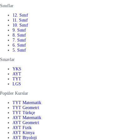
Sınıflar
12. Sınıf
11. Sınıf
10. Sınıf
9. Sınıf
8. Sınıf
7. Sınıf
6. Sınıf
5. Sınıf
Sınavlar
YKS
AYT
TYT
LGS
Popüler Kurslar
TYT Matematik
TYT Geometri
TYT Türkçe
AYT Matematik
AYT Geometri
AYT Fizik
AYT Kimya
AYT Biyoloji