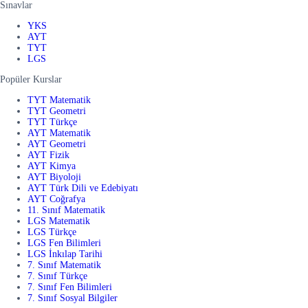
Sınavlar
YKS
AYT
TYT
LGS
Popüler Kurslar
TYT Matematik
TYT Geometri
TYT Türkçe
AYT Matematik
AYT Geometri
AYT Fizik
AYT Kimya
AYT Biyoloji
AYT Türk Dili ve Edebiyatı
AYT Coğrafya
11. Sınıf Matematik
LGS Matematik
LGS Türkçe
LGS Fen Bilimleri
LGS İnkılap Tarihi
7. Sınıf Matematik
7. Sınıf Türkçe
7. Sınıf Fen Bilimleri
7. Sınıf Sosyal Bilgiler