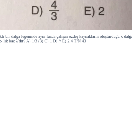
li bir dalga leğeninde aynı fazda çalışan özdeş kaynakların oluşturduğu λ dalga
k- lık kaç λ'dır? A) 1/3 (3) C) 1 D) // E) 2 4 T/N 43