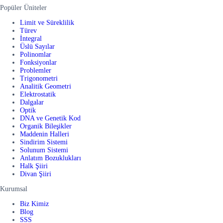
Popüler Üniteler
Limit ve Süreklilik
Türev
İntegral
Üslü Sayılar
Polinomlar
Fonksiyonlar
Problemler
Trigonometri
Analitik Geometri
Elektrostatik
Dalgalar
Optik
DNA ve Genetik Kod
Organik Bileşikler
Maddenin Halleri
Sindirim Sistemi
Solunum Sistemi
Anlatım Bozuklukları
Halk Şiiri
Divan Şiiri
Kurumsal
Biz Kimiz
Blog
SSS