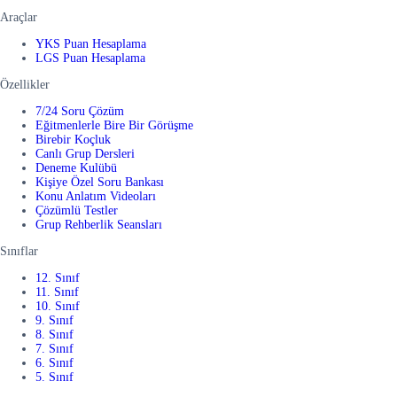
Araçlar
YKS Puan Hesaplama
LGS Puan Hesaplama
Özellikler
7/24 Soru Çözüm
Eğitmenlerle Bire Bir Görüşme
Birebir Koçluk
Canlı Grup Dersleri
Deneme Kulübü
Kişiye Özel Soru Bankası
Konu Anlatım Videoları
Çözümlü Testler
Grup Rehberlik Seansları
Sınıflar
12. Sınıf
11. Sınıf
10. Sınıf
9. Sınıf
8. Sınıf
7. Sınıf
6. Sınıf
5. Sınıf