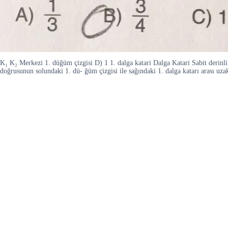
K₁ K₂ Merkezi 1. düğüm çizgisi D) 1 1. dalga katari Dalga Katari Sabit derinlik
doğrusunun solundaki 1. dü- ğüm çizgisi ile sağındaki 1. dalga katarı arası uza