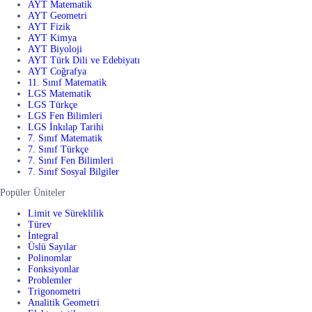
AYT Matematik
AYT Geometri
AYT Fizik
AYT Kimya
AYT Biyoloji
AYT Türk Dili ve Edebiyatı
AYT Coğrafya
11. Sınıf Matematik
LGS Matematik
LGS Türkçe
LGS Fen Bilimleri
LGS İnkılap Tarihi
7. Sınıf Matematik
7. Sınıf Türkçe
7. Sınıf Fen Bilimleri
7. Sınıf Sosyal Bilgiler
Popüler Üniteler
Limit ve Süreklilik
Türev
İntegral
Üslü Sayılar
Polinomlar
Fonksiyonlar
Problemler
Trigonometri
Analitik Geometri