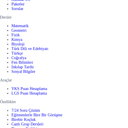
Paketler
Sorular
Dersler
Matematik
Geometri
Fizik
Kimya
Biyoloji
Türk Dili ve Edebiyatı
Türkçe
Coğrafya
Fen Bilimleri
İnkılap Tarihi
Sosyal Bilgiler
Araçlar
YKS Puan Hesaplama
LGS Puan Hesaplama
Özellikler
7/24 Soru Çözüm
Eğitmenlerle Bire Bir Görüşme
Birebir Koçluk
Canlı Grup Dersleri