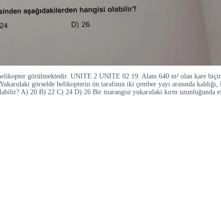
r helikopter görülmektedir. UNITE 2 UNITE 02 19. Alanı 640 m² olan kare biçimi
 Yukarıdaki görselde helikopterin ön tarafının iki çember yayı arasında kaldığı
 olabilir? A) 20 B) 22 C) 24 D) 26 Bir marangoz yukarıdaki kırm uzunluğunda