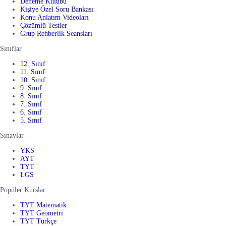
Deneme Kulübü
Kişiye Özel Soru Bankası
Konu Anlatım Videoları
Çözümlü Testler
Grup Rehberlik Seansları
Sınıflar
12. Sınıf
11. Sınıf
10. Sınıf
9. Sınıf
8. Sınıf
7. Sınıf
6. Sınıf
5. Sınıf
Sınavlar
YKS
AYT
TYT
LGS
Popüler Kurslar
TYT Matematik
TYT Geometri
TYT Türkçe