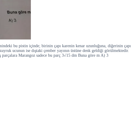
ndeki bu pistin içinde; birinin çapı karenin kenar uzunluğuna, diğerinin çapı
, kuyruk ucunun ise dıştaki çember yayının üstüne denk geldiği görülmektedir.
 eş parçalara Marangoz sadece bu parç 3√15 dm Buna göre m A) 3