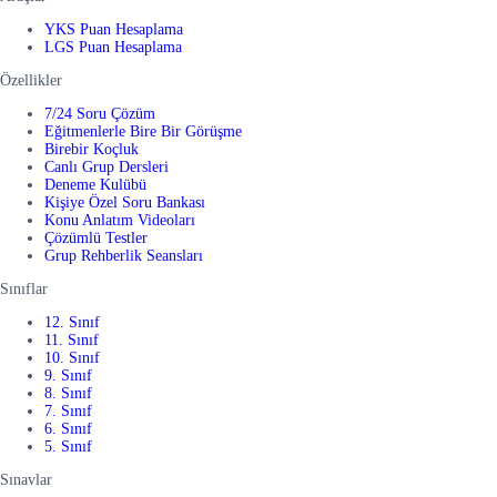
YKS Puan Hesaplama
LGS Puan Hesaplama
Özellikler
7/24 Soru Çözüm
Eğitmenlerle Bire Bir Görüşme
Birebir Koçluk
Canlı Grup Dersleri
Deneme Kulübü
Kişiye Özel Soru Bankası
Konu Anlatım Videoları
Çözümlü Testler
Grup Rehberlik Seansları
Sınıflar
12. Sınıf
11. Sınıf
10. Sınıf
9. Sınıf
8. Sınıf
7. Sınıf
6. Sınıf
5. Sınıf
Sınavlar