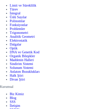
Limit ve Süreklilik
Türev
İntegral
Üslü Sayılar
Polinomlar
Fonksiyonlar
Problemler
Trigonometri
Analitik Geometri
Elektrostatik
Dalgalar
Optik
DNA ve Genetik Kod
Organik Bileşikler
Maddenin Halleri
Sindirim Sistemi
Solunum Sistemi
Anlatım Bozuklukları
Halk Şiiri
Divan Şiiri
Kurumsal
Biz Kimiz
Blog
SSS
İletişim