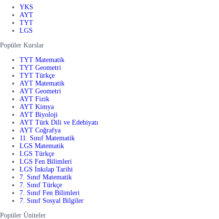
YKS
AYT
TYT
LGS
Popüler Kurslar
TYT Matematik
TYT Geometri
TYT Türkçe
AYT Matematik
AYT Geometri
AYT Fizik
AYT Kimya
AYT Biyoloji
AYT Türk Dili ve Edebiyatı
AYT Coğrafya
11. Sınıf Matematik
LGS Matematik
LGS Türkçe
LGS Fen Bilimleri
LGS İnkılap Tarihi
7. Sınıf Matematik
7. Sınıf Türkçe
7. Sınıf Fen Bilimleri
7. Sınıf Sosyal Bilgiler
Popüler Üniteler