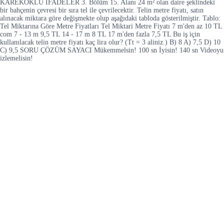
KAREKÖKLÜ İFADELER 3. Bölüm 15. Alanı 24 m² olan daire şeklindeki
bir bahçenin çevresi bir sıra tel ile çevrilecektir. Telin metre fiyatı, satın
alınacak miktara göre değişmekte olup aşağıdaki tabloda gösterilmiştir. Tablo:
Tel Miktarına Göre Metre Fiyatları Tel Miktari Metre Fiyatı 7 m'den az 10 TL
com 7 - 13 m 9,5 TL 14 - 17 m 8 TL 17 m'den fazla 7,5 TL Bu iş için
kullanılacak telin metre fiyatı kaç lira olur? (Tt = 3 aliniz.) B) 8 A) 7,5 D) 10
C) 9,5 SORU ÇÖZÜM SAYACI Mükemmelsin! 100 sn İyisin! 140 sn Videoyu
izlemelisin!