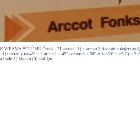
KAVRAMA BÖLÜMÜ Örnek : 71 arctan(−1) + arctan 3 ifadesinin değeri aşağıda
−1)+arctan y tan45° = 1 arctan1 = 45° arctan√3 = 60° ⇒ tan60° = √3 C) = 3 
a ifade A) kivonu (0) aralığın