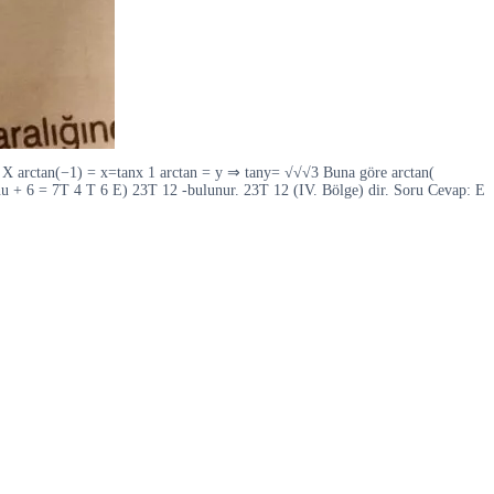
X arctan(−1) = x=tanx 1 arctan = y ⇒ tany= √√√3 Buna göre arctan(
u + 6 = 7T 4 T 6 E) 23T 12 -bulunur. 23T 12 (IV. Bölge) dir. Soru Cevap: E