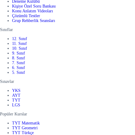
Deneme Kulübü
Kişiye Özel Soru Bankası
Konu Anlatım Videoları
Çözümlü Testler
Grup Rehberlik Seansları
Sınıflar
12. Sınıf
11. Sınıf
10. Sınıf
9. Sınıf
8. Sınıf
7. Sınıf
6. Sınıf
5. Sınıf
Sınavlar
YKS
AYT
TYT
LGS
Popüler Kurslar
TYT Matematik
TYT Geometri
TYT Türkçe