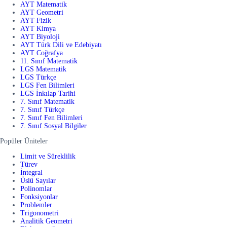
AYT Matematik
AYT Geometri
AYT Fizik
AYT Kimya
AYT Biyoloji
AYT Türk Dili ve Edebiyatı
AYT Coğrafya
11. Sınıf Matematik
LGS Matematik
LGS Türkçe
LGS Fen Bilimleri
LGS İnkılap Tarihi
7. Sınıf Matematik
7. Sınıf Türkçe
7. Sınıf Fen Bilimleri
7. Sınıf Sosyal Bilgiler
Popüler Üniteler
Limit ve Süreklilik
Türev
İntegral
Üslü Sayılar
Polinomlar
Fonksiyonlar
Problemler
Trigonometri
Analitik Geometri