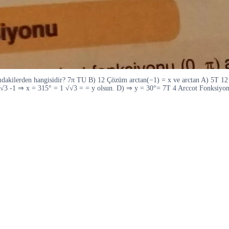
kilerden hangisidir? 7π TU B) 12 Çözüm arctan(−1) = x ve arctan A) 5T 12 
√√3 -1 ⇒ x = 315° = 1 √√3 = = y olsun. D) ⇒ y = 30°= 7T 4 Arccot Fonksiyon