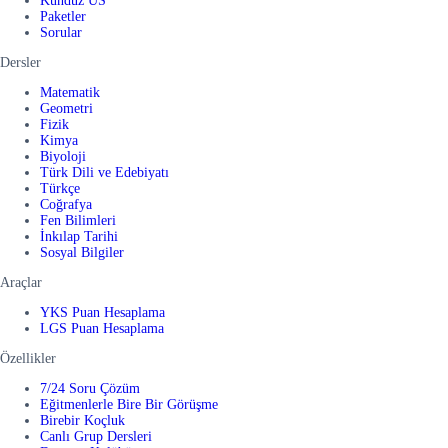
Kunduz US
Paketler
Sorular
Dersler
Matematik
Geometri
Fizik
Kimya
Biyoloji
Türk Dili ve Edebiyatı
Türkçe
Coğrafya
Fen Bilimleri
İnkılap Tarihi
Sosyal Bilgiler
Araçlar
YKS Puan Hesaplama
LGS Puan Hesaplama
Özellikler
7/24 Soru Çözüm
Eğitmenlerle Bire Bir Görüşme
Birebir Koçluk
Canlı Grup Dersleri