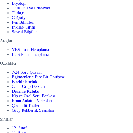
Biyoloji
Türk Dili ve Edebiyatı
Türkçe
Coğrafya
Fen Bilimleri
İnkılap Tarihi
Sosyal Bilgiler
Araçlar
YKS Puan Hesaplama
LGS Puan Hesaplama
Özellikler
7/24 Soru Çözüm
Eğitmenlerle Bire Bir Görüşme
Birebir Koçluk
Canlı Grup Dersleri
Deneme Kulübü
Kişiye Özel Soru Bankası
Konu Anlatım Videoları
Çözümlü Testler
Grup Rehberlik Seansları
Sınıflar
12. Sınıf
11. Sınıf