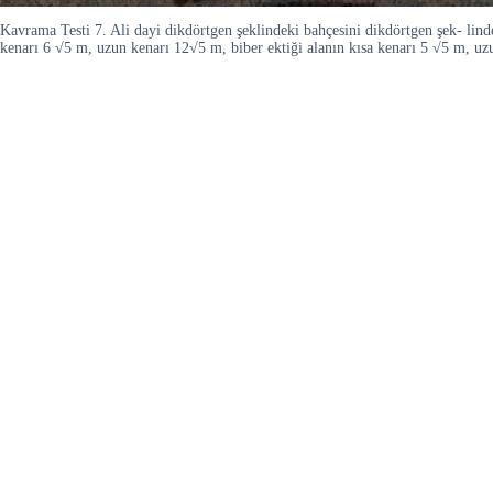
Kavrama Testi 7. Ali dayi dikdörtgen şeklindeki bahçesini dikdörtgen şek- l
kenarı 6 √5 m, uzun kenarı 12√5 m, biber ektiği alanın kısa kenarı 5 √5 m, u