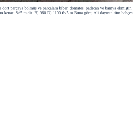
inde dört parçaya bölmüş ve parçalara biber, domates, patlıcan ve bamya ekmi
zun kenarı 8√5 m'dir. B) 980 D) 1100 6√5 m Buna göre, Ali dayının tüm bahçes