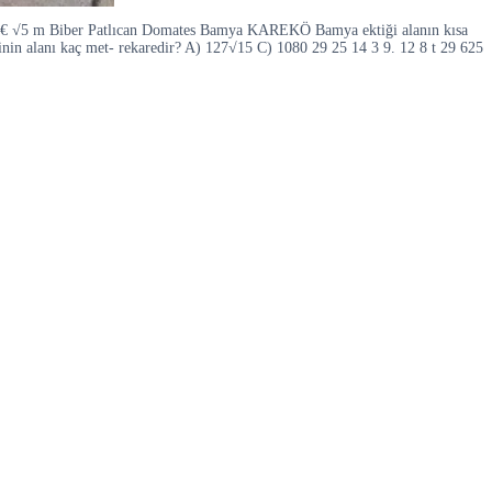
ştir. € √5 m Biber Patlıcan Domates Bamya KAREKÖ Bamya ektiği alanın kısa
inin alanı kaç met- rekaredir? A) 127√15 C) 1080 29 25 14 3 9. 12 8 t 29 625