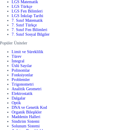
LGS Matematik
LGS Türkçe
LGS Fen Bilimleri
LGS İnkılap Tarihi
7. Sınıf Matematik
7. Sınıf Türkçe
7. Sınıf Fen Bilimleri
7. Sınıf Sosyal Bilgiler
Popüler Üniteler
Limit ve Süreklilik
Türev
İntegral
Üslü Sayılar
Polinomlar
Fonksiyonlar
Problemler
Trigonometri
Analitik Geometri
Elektrostatik
Dalgalar
Optik
DNA ve Genetik Kod
Organik Bileşikler
Maddenin Halleri
Sindirim Sistemi
Solunum Sistemi