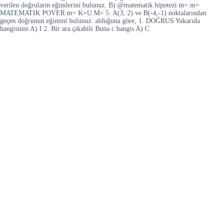
verilen doğruların eğimlerini bulunuz. B) @matematik hipotezi m= m=
MATEMATIK POVER m= K+U M= 5. A(3, 2) ve B(-4,-1) noktalarından
geçen doğrunun eğimini bulunuz. alduğuna göre, 1. DOĞRUS Yukarıda
hangisinin A) I 2. Bir ara çıkabilr Buna c hangis A) C