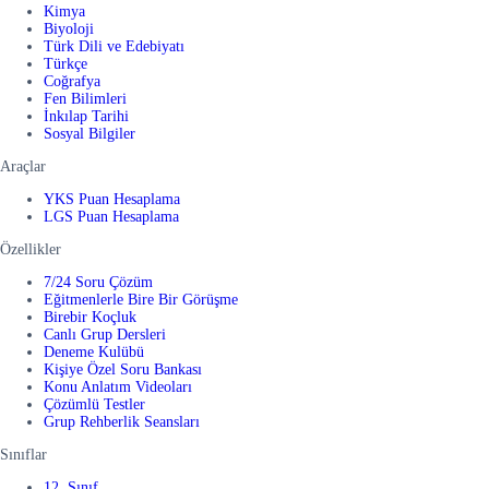
Kimya
Biyoloji
Türk Dili ve Edebiyatı
Türkçe
Coğrafya
Fen Bilimleri
İnkılap Tarihi
Sosyal Bilgiler
Araçlar
YKS Puan Hesaplama
LGS Puan Hesaplama
Özellikler
7/24 Soru Çözüm
Eğitmenlerle Bire Bir Görüşme
Birebir Koçluk
Canlı Grup Dersleri
Deneme Kulübü
Kişiye Özel Soru Bankası
Konu Anlatım Videoları
Çözümlü Testler
Grup Rehberlik Seansları
Sınıflar
12. Sınıf