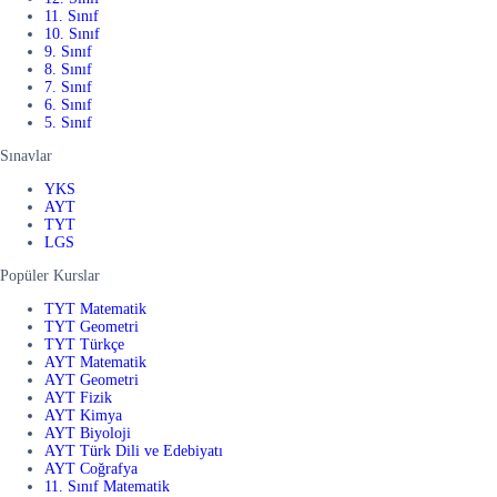
11. Sınıf
10. Sınıf
9. Sınıf
8. Sınıf
7. Sınıf
6. Sınıf
5. Sınıf
Sınavlar
YKS
AYT
TYT
LGS
Popüler Kurslar
TYT Matematik
TYT Geometri
TYT Türkçe
AYT Matematik
AYT Geometri
AYT Fizik
AYT Kimya
AYT Biyoloji
AYT Türk Dili ve Edebiyatı
AYT Coğrafya
11. Sınıf Matematik