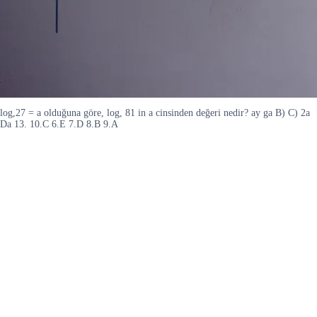
log,27 = a olduğuna göre, log, 81 in a cinsinden değeri nedir? ay ga B) C) 2a
Da 13. 10.C 6.E 7.D 8.B 9.A