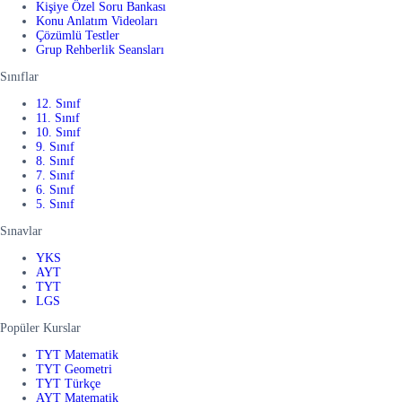
Kişiye Özel Soru Bankası
Konu Anlatım Videoları
Çözümlü Testler
Grup Rehberlik Seansları
Sınıflar
12. Sınıf
11. Sınıf
10. Sınıf
9. Sınıf
8. Sınıf
7. Sınıf
6. Sınıf
5. Sınıf
Sınavlar
YKS
AYT
TYT
LGS
Popüler Kurslar
TYT Matematik
TYT Geometri
TYT Türkçe
AYT Matematik