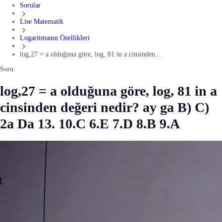
Sorular
Lise Matematik
Logaritmanın Özellikleri
log,27 = a olduğuna göre, log, 81 in a cinsinden...
Soru:
log,27 = a olduğuna göre, log, 81 in a
cinsinden değeri nedir? ay ga B) C)
2a Da 13. 10.C 6.E 7.D 8.B 9.A