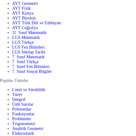
AYT Geometri
AYT Fizik
AYT Kimya
AYT Biyoloji
AYT Türk Dili ve Edebiyatı
AYT Coğrafya
11. Sınıf Matematik
LGS Matematik
LGS Türkçe
LGS Fen Bilimleri
LGS İnkılap Tarihi
7. Sınıf Matematik
7. Sınıf Türkçe
7. Sınıf Fen Bilimleri
7. Sınıf Sosyal Bilgiler
Popüler Üniteler
Limit ve Süreklilik
Türev
İntegral
Üslü Sayılar
Polinomlar
Fonksiyonlar
Problemler
Trigonometri
Analitik Geometri
Elektrostatik