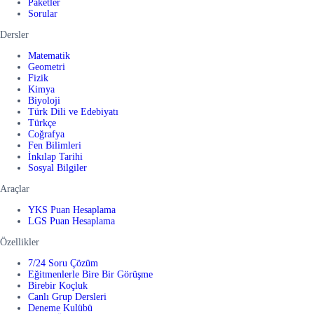
Paketler
Sorular
Dersler
Matematik
Geometri
Fizik
Kimya
Biyoloji
Türk Dili ve Edebiyatı
Türkçe
Coğrafya
Fen Bilimleri
İnkılap Tarihi
Sosyal Bilgiler
Araçlar
YKS Puan Hesaplama
LGS Puan Hesaplama
Özellikler
7/24 Soru Çözüm
Eğitmenlerle Bire Bir Görüşme
Birebir Koçluk
Canlı Grup Dersleri
Deneme Kulübü