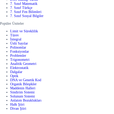
7. Sınıf Matematik
7. Sınıf Türkçe
7. Sınıf Fen Bilimleri
7. Sınıf Sosyal Bilgiler
Popüler Üniteler
Limit ve Süreklilik
Türev
İntegral
Üslü Sayılar
Polinomlar
Fonksiyonlar
Problemler
Trigonometri
Analitik Geometri
Elektrostatik
Dalgalar
Optik
DNA ve Genetik Kod
Organik Bileşikler
Maddenin Halleri
Sindirim Sistemi
Solunum Sistemi
Anlatım Bozuklukları
Halk Şiiri
Divan Şiiri