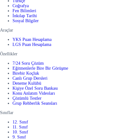
Türkçe
Coğrafya
Fen Bilimleri
İnkılap Tarihi
Sosyal Bilgiler
Araçlar
YKS Puan Hesaplama
LGS Puan Hesaplama
Özellikler
7/24 Soru Çözüm
Eğitmenlerle Bire Bir Görüşme
Birebir Koçluk
Canlı Grup Dersleri
Deneme Kulübü
Kişiye Özel Soru Bankası
Konu Anlatım Videoları
Çözümlü Testler
Grup Rehberlik Seansları
Sınıflar
12. Sınıf
11. Sınıf
10. Sınıf
9. Sınıf