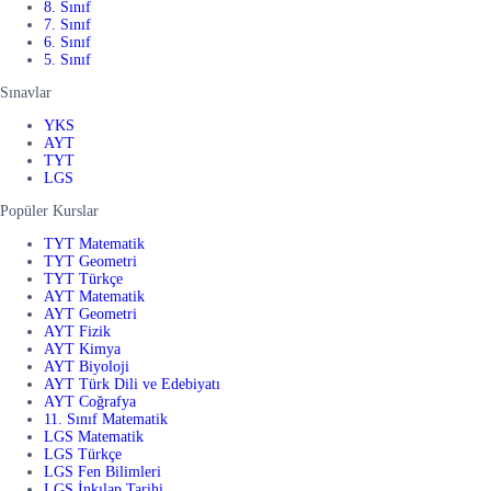
8. Sınıf
7. Sınıf
6. Sınıf
5. Sınıf
Sınavlar
YKS
AYT
TYT
LGS
Popüler Kurslar
TYT Matematik
TYT Geometri
TYT Türkçe
AYT Matematik
AYT Geometri
AYT Fizik
AYT Kimya
AYT Biyoloji
AYT Türk Dili ve Edebiyatı
AYT Coğrafya
11. Sınıf Matematik
LGS Matematik
LGS Türkçe
LGS Fen Bilimleri
LGS İnkılap Tarihi