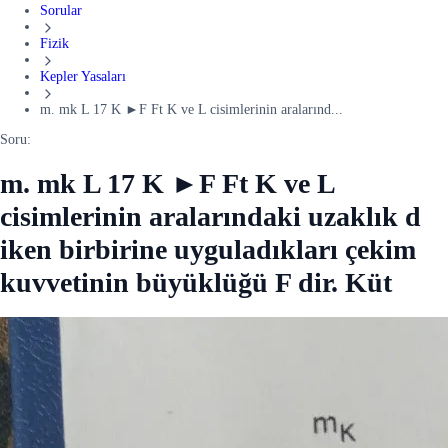
Sorular
Fizik
Kepler Yasaları
m. mk L 17 K ►F Ft K ve L cisimlerinin aralarınd...
Soru:
m. mk L 17 K ►F Ft K ve L
cisimlerinin aralarındaki uzaklık d
iken birbirine uyguladıkları çekim
kuvvetinin büyüklüğü F dir. Küt