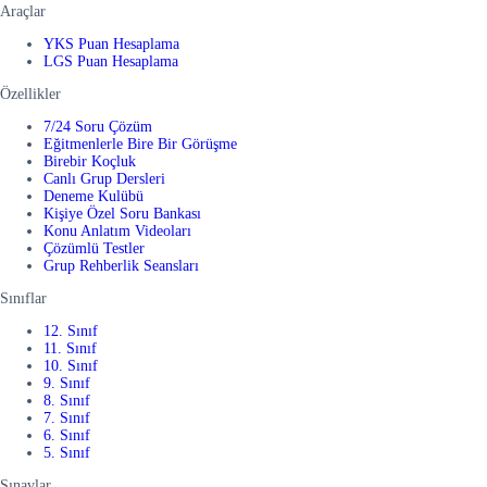
Araçlar
YKS Puan Hesaplama
LGS Puan Hesaplama
Özellikler
7/24 Soru Çözüm
Eğitmenlerle Bire Bir Görüşme
Birebir Koçluk
Canlı Grup Dersleri
Deneme Kulübü
Kişiye Özel Soru Bankası
Konu Anlatım Videoları
Çözümlü Testler
Grup Rehberlik Seansları
Sınıflar
12. Sınıf
11. Sınıf
10. Sınıf
9. Sınıf
8. Sınıf
7. Sınıf
6. Sınıf
5. Sınıf
Sınavlar