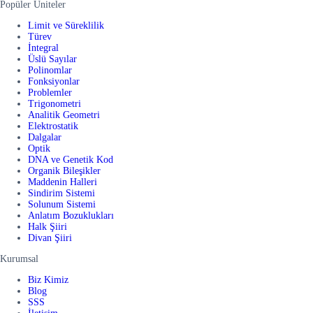
Popüler Üniteler
Limit ve Süreklilik
Türev
İntegral
Üslü Sayılar
Polinomlar
Fonksiyonlar
Problemler
Trigonometri
Analitik Geometri
Elektrostatik
Dalgalar
Optik
DNA ve Genetik Kod
Organik Bileşikler
Maddenin Halleri
Sindirim Sistemi
Solunum Sistemi
Anlatım Bozuklukları
Halk Şiiri
Divan Şiiri
Kurumsal
Biz Kimiz
Blog
SSS