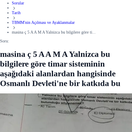
Sorular
Tarih
TBMM'nin Açılması ve Ayaklanmalar
masina ç 5 A A M A Yalnizca bu bilgilere göre ti...
Soru:
masina ç 5 A A M A Yalnizca bu
bilgilere göre timar sisteminin
aşağıdaki alanlardan hangisinde
Osmanlı Devleti'ne bir katkıda bu