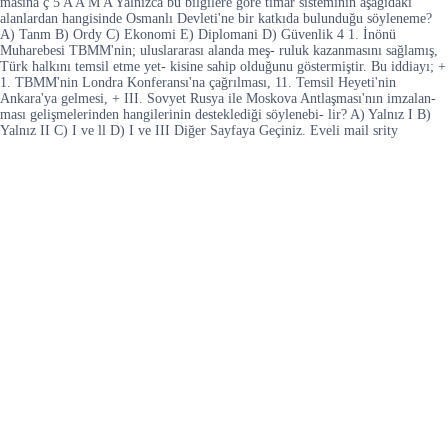
masina ç 5 A A M A Yalnizca bu bilgilere göre timar sisteminin aşağıdaki
alanlardan hangisinde Osmanlı Devleti'ne bir katkıda bulunduğu söyleneme?
A) Tanm B) Ordy C) Ekonomi E) Diplomani D) Güvenlik 4 1. İnönü
Muharebesi TBMM'nin; uluslararası alanda meş- ruluk kazanmasını sağlamış,
Türk halkını temsil etme yet- kisine sahip olduğunu göstermiştir. Bu iddiayı; +
1. TBMM'nin Londra Konferansı'na çağrılması, 11. Temsil Heyeti'nin
Ankara'ya gelmesi, + III. Sovyet Rusya ile Moskova Antlaşması'nın imzalan-
ması gelişmelerinden hangilerinin desteklediği söylenebi- lir? A) Yalnız I B)
Yalnız II C) I ve ll D) I ve III Diğer Sayfaya Geçiniz. Eveli mail srity