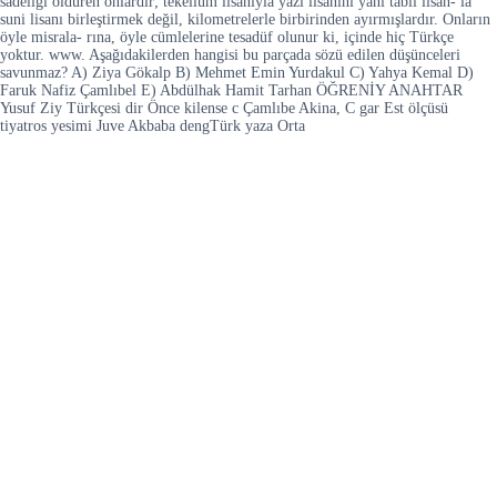
sadeliği öldüren onlardır; tekellüm lisanıyla yazı lisanını yani tabii lisan- la
suni lisanı birleştirmek değil, kilometrelerle birbirinden ayırmışlardır. Onların
öyle misrala- rına, öyle cümlelerine tesadüf olunur ki, içinde hiç Türkçe
yoktur. www. Aşağıdakilerden hangisi bu parçada sözü edilen düşünceleri
savunmaz? A) Ziya Gökalp B) Mehmet Emin Yurdakul C) Yahya Kemal D)
Faruk Nafiz Çamlıbel E) Abdülhak Hamit Tarhan ÖĞRENİY ANAHTAR
Yusuf Ziy Türkçesi dir Önce kilense c Çamlıbe Akina, C gar Est ölçüsü
tiyatros yesimi Juve Akbaba dengTürk yaza Orta