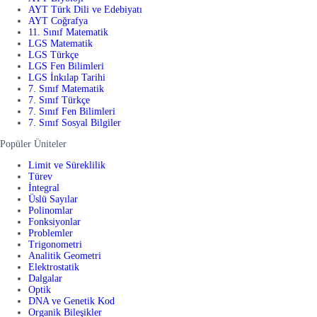
AYT Türk Dili ve Edebiyatı
AYT Coğrafya
11. Sınıf Matematik
LGS Matematik
LGS Türkçe
LGS Fen Bilimleri
LGS İnkılap Tarihi
7. Sınıf Matematik
7. Sınıf Türkçe
7. Sınıf Fen Bilimleri
7. Sınıf Sosyal Bilgiler
Popüler Üniteler
Limit ve Süreklilik
Türev
İntegral
Üslü Sayılar
Polinomlar
Fonksiyonlar
Problemler
Trigonometri
Analitik Geometri
Elektrostatik
Dalgalar
Optik
DNA ve Genetik Kod
Organik Bileşikler