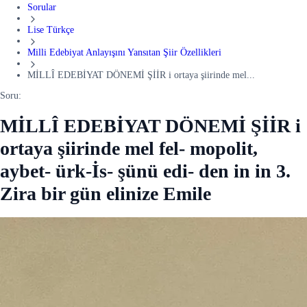
Sorular
Lise Türkçe
Milli Edebiyat Anlayışını Yansıtan Şiir Özellikleri
MİLLÎ EDEBİYAT DÖNEMİ ŞİİR i ortaya şiirinde mel...
Soru:
MİLLÎ EDEBİYAT DÖNEMİ ŞİİR i
ortaya şiirinde mel fel- mopolit,
aybet- ürk-İs- şünü edi- den in in 3.
Zira bir gün elinize Emile