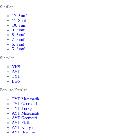
Sınıflar
12. Sınıf
11. Sınıf
10. Sınıf
9. Sınıf
8. Sınıf
7. Sınıf
6. Sınıf
5. Sınıf
Sınavlar
YKS
AYT
TYT
LGS
Popüler Kurslar
TYT Matematik
TYT Geometri
TYT Türkçe
AYT Matematik
AYT Geometri
AYT Fizik
AYT Kimya
AYT Biyoloji