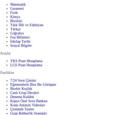
Matematik
Geometri
Fizik
Kimya
Biyoloji
Türk Dili ve Edebiyatı
Türkçe
Coğrafya
Fen Bilimleri
İnkılap Tarihi
Sosyal Bilgiler
Araçlar
YKS Puan Hesaplama
LGS Puan Hesaplama
Özellikler
7/24 Soru Çözüm
Eğitmenlerle Bire Bir Görüşme
Birebir Koçluk
Canlı Grup Dersleri
Deneme Kulübü
Kişiye Özel Soru Bankası
Konu Anlatım Videoları
Çözümlü Testler
Grup Rehberlik Seansları