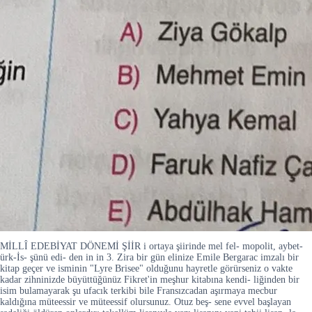
MİLLÎ EDEBİYAT DÖNEMİ ŞİİR i ortaya şiirinde mel fel- mopolit, aybet-
ürk-İs- şünü edi- den in in 3. Zira bir gün elinize Emile Bergarac imzalı bir
kitap geçer ve isminin "Lyre Brisee" olduğunu hayretle görürseniz o vakte
kadar zihninizde büyüttüğünüz Fikret'in meşhur kitabına kendi- liğinden bir
isim bulamayarak şu ufacık terkibi bile Fransızcadan aşırmaya mecbur
kaldığına müteessir ve müteessif olursunuz. Otuz beş- sene evvel başlayan