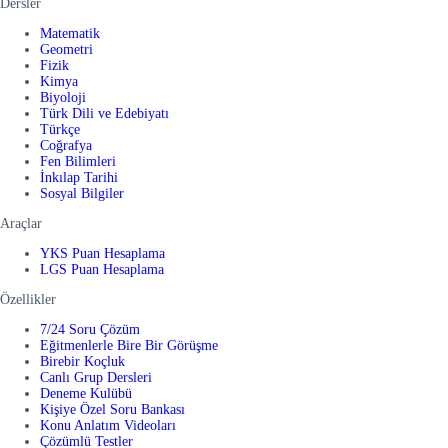
Dersler
Matematik
Geometri
Fizik
Kimya
Biyoloji
Türk Dili ve Edebiyatı
Türkçe
Coğrafya
Fen Bilimleri
İnkılap Tarihi
Sosyal Bilgiler
Araçlar
YKS Puan Hesaplama
LGS Puan Hesaplama
Özellikler
7/24 Soru Çözüm
Eğitmenlerle Bire Bir Görüşme
Birebir Koçluk
Canlı Grup Dersleri
Deneme Kulübü
Kişiye Özel Soru Bankası
Konu Anlatım Videoları
Çözümlü Testler