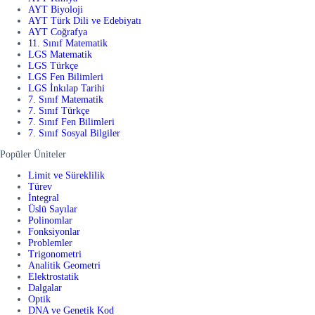
AYT Biyoloji
AYT Türk Dili ve Edebiyatı
AYT Coğrafya
11. Sınıf Matematik
LGS Matematik
LGS Türkçe
LGS Fen Bilimleri
LGS İnkılap Tarihi
7. Sınıf Matematik
7. Sınıf Türkçe
7. Sınıf Fen Bilimleri
7. Sınıf Sosyal Bilgiler
Popüler Üniteler
Limit ve Süreklilik
Türev
İntegral
Üslü Sayılar
Polinomlar
Fonksiyonlar
Problemler
Trigonometri
Analitik Geometri
Elektrostatik
Dalgalar
Optik
DNA ve Genetik Kod