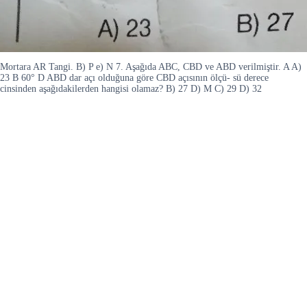
Mortara AR Tangi. B) P e) N 7. Aşağıda ABC, CBD ve ABD verilmiştir. A A)
23 B 60° D ABD dar açı olduğuna göre CBD açısının ölçü- sü derece
cinsinden aşağıdakilerden hangisi olamaz? B) 27 D) M C) 29 D) 32