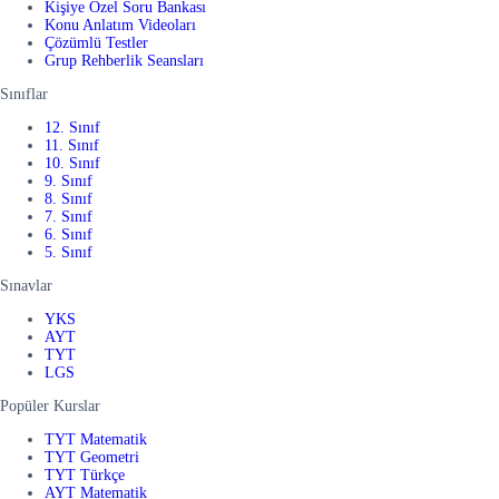
Kişiye Özel Soru Bankası
Konu Anlatım Videoları
Çözümlü Testler
Grup Rehberlik Seansları
Sınıflar
12. Sınıf
11. Sınıf
10. Sınıf
9. Sınıf
8. Sınıf
7. Sınıf
6. Sınıf
5. Sınıf
Sınavlar
YKS
AYT
TYT
LGS
Popüler Kurslar
TYT Matematik
TYT Geometri
TYT Türkçe
AYT Matematik