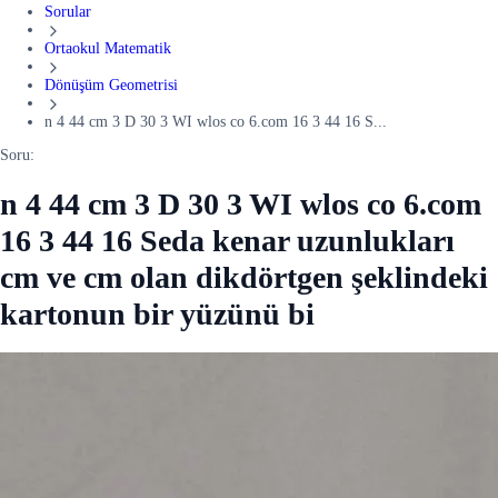
Sorular
Ortaokul Matematik
Dönüşüm Geometrisi
n 4 44 cm 3 D 30 3 WI wlos co 6.com 16 3 44 16 S...
Soru:
n 4 44 cm 3 D 30 3 WI wlos co 6.com
16 3 44 16 Seda kenar uzunlukları
cm ve cm olan dikdörtgen şeklindeki
kartonun bir yüzünü bi