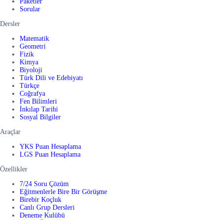
Paketler
Sorular
Dersler
Matematik
Geometri
Fizik
Kimya
Biyoloji
Türk Dili ve Edebiyatı
Türkçe
Coğrafya
Fen Bilimleri
İnkılap Tarihi
Sosyal Bilgiler
Araçlar
YKS Puan Hesaplama
LGS Puan Hesaplama
Özellikler
7/24 Soru Çözüm
Eğitmenlerle Bire Bir Görüşme
Birebir Koçluk
Canlı Grup Dersleri
Deneme Kulübü