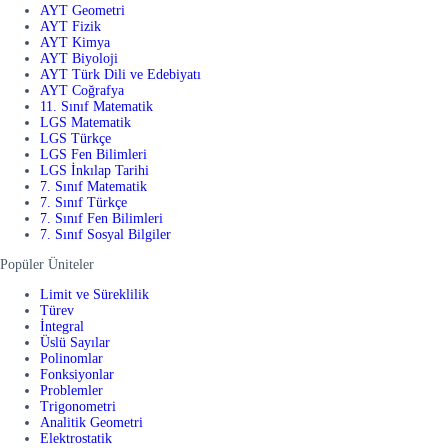
AYT Geometri
AYT Fizik
AYT Kimya
AYT Biyoloji
AYT Türk Dili ve Edebiyatı
AYT Coğrafya
11. Sınıf Matematik
LGS Matematik
LGS Türkçe
LGS Fen Bilimleri
LGS İnkılap Tarihi
7. Sınıf Matematik
7. Sınıf Türkçe
7. Sınıf Fen Bilimleri
7. Sınıf Sosyal Bilgiler
Popüler Üniteler
Limit ve Süreklilik
Türev
İntegral
Üslü Sayılar
Polinomlar
Fonksiyonlar
Problemler
Trigonometri
Analitik Geometri
Elektrostatik