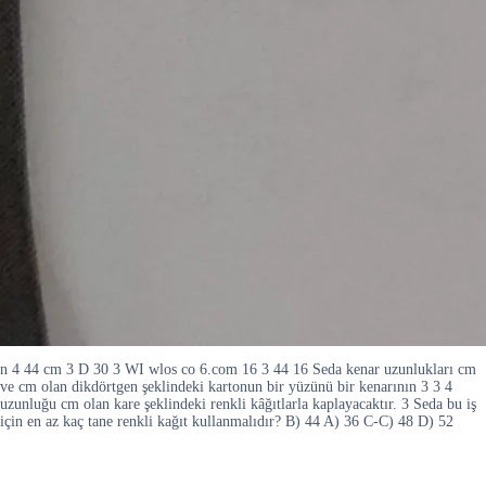
n 4 44 cm 3 D 30 3 WI wlos co 6.com 16 3 44 16 Seda kenar uzunlukları cm
ve cm olan dikdörtgen şeklindeki kartonun bir yüzünü bir kenarının 3 3 4
uzunluğu cm olan kare şeklindeki renkli kâğıtlarla kaplayacaktır. 3 Seda bu iş
için en az kaç tane renkli kağıt kullanmalıdır? B) 44 A) 36 C-C) 48 D) 52