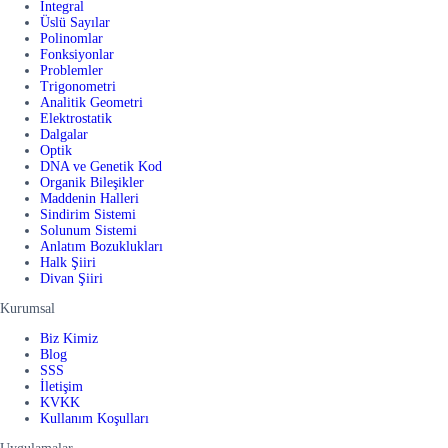
İntegral
Üslü Sayılar
Polinomlar
Fonksiyonlar
Problemler
Trigonometri
Analitik Geometri
Elektrostatik
Dalgalar
Optik
DNA ve Genetik Kod
Organik Bileşikler
Maddenin Halleri
Sindirim Sistemi
Solunum Sistemi
Anlatım Bozuklukları
Halk Şiiri
Divan Şiiri
Kurumsal
Biz Kimiz
Blog
SSS
İletişim
KVKK
Kullanım Koşulları