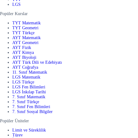
LGS
Popüler Kurslar
TYT Matematik
TYT Geometri
TYT Türkçe
AYT Matematik
AYT Geometri
AYT Fizik
AYT Kimya
AYT Biyoloji
AYT Türk Dili ve Edebiyatı
AYT Coğrafya
11. Sınıf Matematik
LGS Matematik
LGS Türkçe
LGS Fen Bilimleri
LGS İnkılap Tarihi
7. Sınıf Matematik
7. Sınıf Türkçe
7. Sınıf Fen Bilimleri
7. Sınıf Sosyal Bilgiler
Popüler Üniteler
Limit ve Süreklilik
Türev