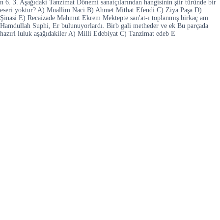
n 6. 3. Aşağıdaki Tanzimat Dönemi sanatçılarından hangisinin şiir türünde bir
eseri yoktur? A) Muallim Naci B) Ahmet Mithat Efendi C) Ziya Paşa D)
Şinasi E) Recaizade Mahmut Ekrem Mektepte san'at-ı toplanmış birkaç am
Hamdullah Suphi, Er bulunuyorlardı. Birb gali metheder ve ek Bu parçada
hazırl luluk aşağıdakiler A) Milli Edebiyat C) Tanzimat edeb E