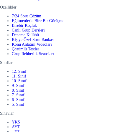
Özellikler
7/24 Soru Çözüm
Eğitmenlerle Bire Bir Görüşme
Birebir Koçluk
Canlı Grup Dersleri
Deneme Kulübü
Kişiye Özel Soru Bankası
Konu Anlatım Videoları
Çözümlü Testler
Grup Rehberlik Seansları
Sınıflar
12. Sınıf
11. Sınıf
10. Sınıf
9. Sınıf
8. Sınıf
7. Sınıf
6. Sınıf
5. Sınıf
Sınavlar
YKS
AYT
TYT