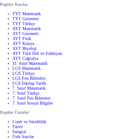
Popüler Kurslar
TYT Matematik
TYT Geometri
TYT Türkçe
AYT Matematik
AYT Geometri
AYT Fizik
AYT Kimya
AYT Biyoloji
AYT Türk Dili ve Edebiyatı
AYT Coğrafya
11. Sınıf Matematik
LGS Matematik
LGS Türkçe
LGS Fen Bilimleri
LGS İnkılap Tarihi
7. Sınıf Matematik
7. Sınıf Türkçe
7. Sınıf Fen Bilimleri
7. Sınıf Sosyal Bilgiler
Popüler Üniteler
Limit ve Süreklilik
Türev
İntegral
Üslü Sayılar