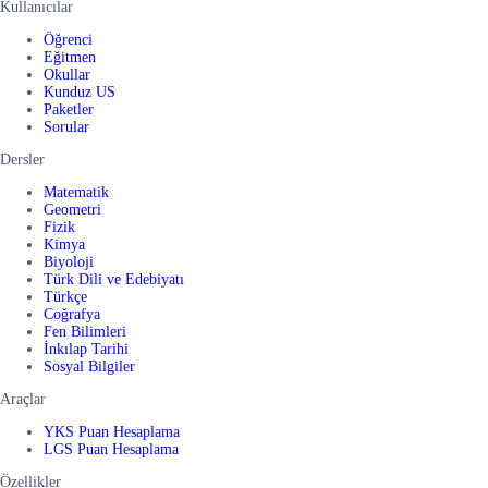
Kullanıcılar
Öğrenci
Eğitmen
Okullar
Kunduz US
Paketler
Sorular
Dersler
Matematik
Geometri
Fizik
Kimya
Biyoloji
Türk Dili ve Edebiyatı
Türkçe
Coğrafya
Fen Bilimleri
İnkılap Tarihi
Sosyal Bilgiler
Araçlar
YKS Puan Hesaplama
LGS Puan Hesaplama
Özellikler