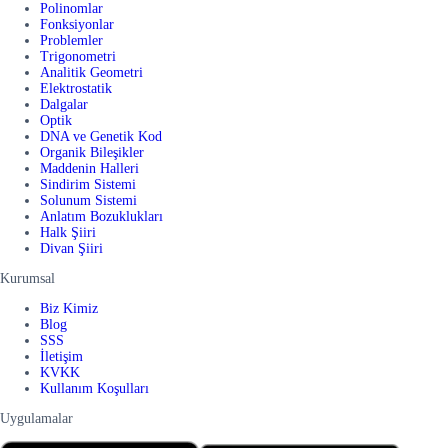
Polinomlar
Fonksiyonlar
Problemler
Trigonometri
Analitik Geometri
Elektrostatik
Dalgalar
Optik
DNA ve Genetik Kod
Organik Bileşikler
Maddenin Halleri
Sindirim Sistemi
Solunum Sistemi
Anlatım Bozuklukları
Halk Şiiri
Divan Şiiri
Kurumsal
Biz Kimiz
Blog
SSS
İletişim
KVKK
Kullanım Koşulları
Uygulamalar