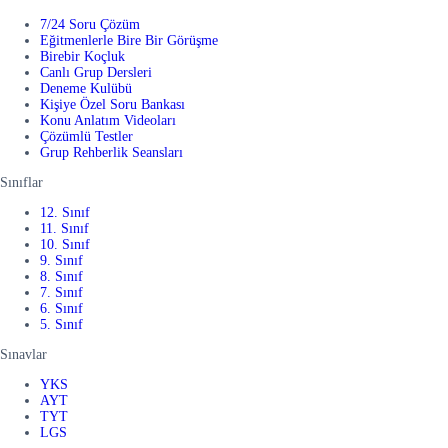
7/24 Soru Çözüm
Eğitmenlerle Bire Bir Görüşme
Birebir Koçluk
Canlı Grup Dersleri
Deneme Kulübü
Kişiye Özel Soru Bankası
Konu Anlatım Videoları
Çözümlü Testler
Grup Rehberlik Seansları
Sınıflar
12. Sınıf
11. Sınıf
10. Sınıf
9. Sınıf
8. Sınıf
7. Sınıf
6. Sınıf
5. Sınıf
Sınavlar
YKS
AYT
TYT
LGS