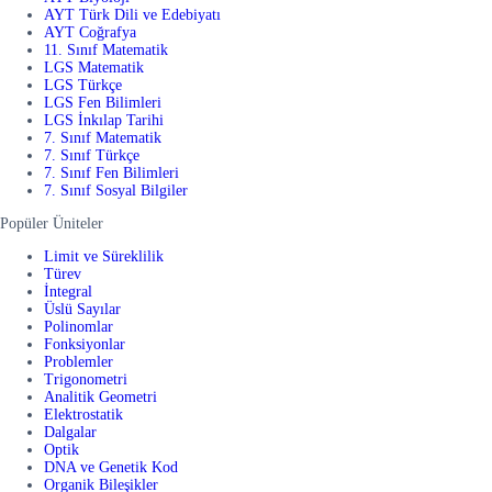
AYT Türk Dili ve Edebiyatı
AYT Coğrafya
11. Sınıf Matematik
LGS Matematik
LGS Türkçe
LGS Fen Bilimleri
LGS İnkılap Tarihi
7. Sınıf Matematik
7. Sınıf Türkçe
7. Sınıf Fen Bilimleri
7. Sınıf Sosyal Bilgiler
Popüler Üniteler
Limit ve Süreklilik
Türev
İntegral
Üslü Sayılar
Polinomlar
Fonksiyonlar
Problemler
Trigonometri
Analitik Geometri
Elektrostatik
Dalgalar
Optik
DNA ve Genetik Kod
Organik Bileşikler