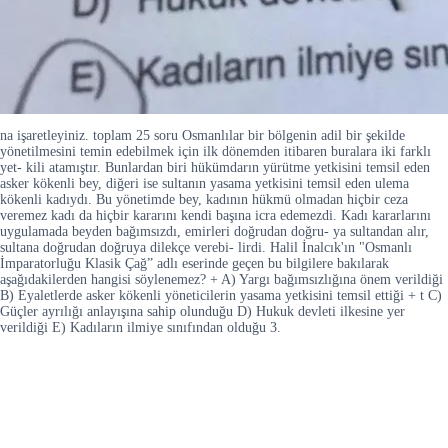
na işaretleyiniz. toplam 25 soru Osmanlılar bir bölgenin adil bir şekilde
yönetilmesini temin edebilmek için ilk dönemden itibaren buralara iki farklı
yet- kili atamıştır. Bunlardan biri hükümdarın yürütme yetkisini temsil eden
asker kökenli bey, diğeri ise sultanın yasama yetkisini temsil eden ulema
kökenli kadıydı. Bu yönetimde bey, kadının hükmü olmadan hiçbir ceza
veremez kadı da hiçbir kararını kendi başına icra edemezdi. Kadı kararlarını
uygulamada beyden bağımsızdı, emirleri doğrudan doğru- ya sultandan alır,
sultana doğrudan doğruya dilekçe verebi- lirdi. Halil İnalcık'ın "Osmanlı
İmparatorluğu Klasik Çağ” adlı eserinde geçen bu bilgilere bakılarak
aşağıdakilerden hangisi söylenemez? + A) Yargı bağımsızlığına önem verildiği
B) Eyaletlerde asker kökenli yöneticilerin yasama yetkisini temsil ettiği + t C)
Güçler ayrılığı anlayışına sahip olunduğu D) Hukuk devleti ilkesine yer
verildiği E) Kadıların ilmiye sınıfından olduğu 3.