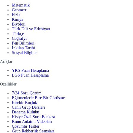
Matematik
Geometri
Fizik
Kimya
Biyoloji
Türk Dili ve Edebiyatı
Türkçe
Coğrafya
Fen Bilimleri
İnkılap Tarihi
Sosyal Bilgiler
Araçlar
YKS Puan Hesaplama
LGS Puan Hesaplama
Özellikler
7/24 Soru Çözüm
Eğitmenlerle Bire Bir Görüşme
Birebir Koçluk
Canlı Grup Dersleri
Deneme Kulübü
Kişiye Özel Soru Bankası
Konu Anlatım Videoları
Çözümlü Testler
Grup Rehberlik Seansları