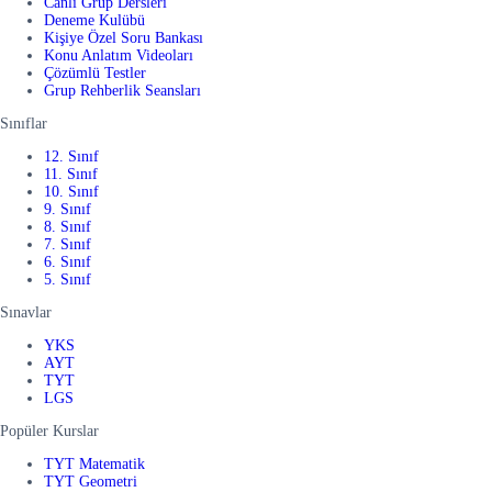
Canlı Grup Dersleri
Deneme Kulübü
Kişiye Özel Soru Bankası
Konu Anlatım Videoları
Çözümlü Testler
Grup Rehberlik Seansları
Sınıflar
12. Sınıf
11. Sınıf
10. Sınıf
9. Sınıf
8. Sınıf
7. Sınıf
6. Sınıf
5. Sınıf
Sınavlar
YKS
AYT
TYT
LGS
Popüler Kurslar
TYT Matematik
TYT Geometri