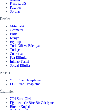
Kunduz US
Paketler
Sorular
Dersler
Matematik
Geometri
Fizik
Kimya
Biyoloji
Türk Dili ve Edebiyatı
Türkçe
Coğrafya
Fen Bilimleri
İnkılap Tarihi
Sosyal Bilgiler
Araçlar
YKS Puan Hesaplama
LGS Puan Hesaplama
Özellikler
7/24 Soru Çözüm
Eğitmenlerle Bire Bir Görüşme
Birebir Koçluk