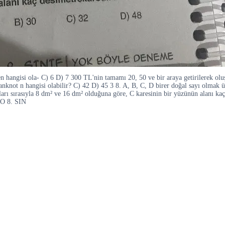
rden hangisi ola- C) 6 D) 7 300 TL'nin tamamı 20, 50 ve bir araya getirilerek 
nknot n hangisi olabilir? C) 42 D) 45 3 8. A, B, C, D birer doğal sayı olmak üz
alanları sırasıyla 8 dm² ve 16 dm² olduğuna göre, C karesinin bir yüzünün a
 O 8. SIN