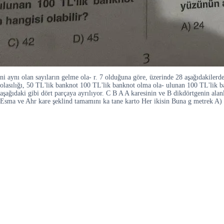
ni aynı olan sayıların gelme ola- r. 7 olduğuna göre, üzerinde 28 aşağıdakile
olasılığı, 50 TL'lik banknot 100 TL'lik banknot olma ola- ulunan 100 TL'lik ba
aşağıdaki gibi dört parçaya ayrılıyor. C B A A karesinin ve B dikdörtgenin 
Esma ve Ahr kare şeklind tamamını ka tane karto Her ikisin Buna g metrek A)