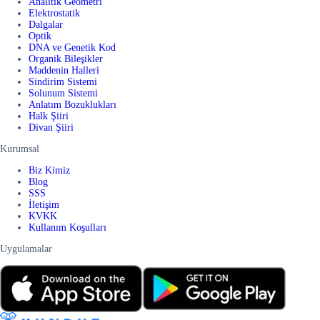
Analitik Geometri
Elektrostatik
Dalgalar
Optik
DNA ve Genetik Kod
Organik Bileşikler
Maddenin Halleri
Sindirim Sistemi
Solunum Sistemi
Anlatım Bozuklukları
Halk Şiiri
Divan Şiiri
Kurumsal
Biz Kimiz
Blog
SSS
İletişim
KVKK
Kullanım Koşulları
Uygulamalar