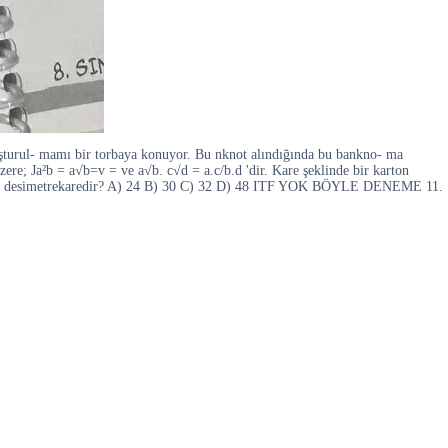
oluşturul- mamı bir torbaya konuyor. Bu nknot alındığında bu bankno- ma
ere; Ja²b = a√b=v = ve a√b. c√d = a.c/b.d 'dir. Kare şeklinde bir karton
lanı kaç desimetrekaredir? A) 24 B) 30 C) 32 D) 48 ITF YOK BÖYLE DENEME 11.