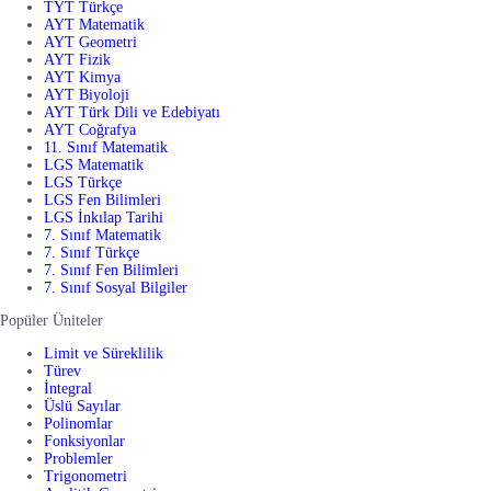
TYT Türkçe
AYT Matematik
AYT Geometri
AYT Fizik
AYT Kimya
AYT Biyoloji
AYT Türk Dili ve Edebiyatı
AYT Coğrafya
11. Sınıf Matematik
LGS Matematik
LGS Türkçe
LGS Fen Bilimleri
LGS İnkılap Tarihi
7. Sınıf Matematik
7. Sınıf Türkçe
7. Sınıf Fen Bilimleri
7. Sınıf Sosyal Bilgiler
Popüler Üniteler
Limit ve Süreklilik
Türev
İntegral
Üslü Sayılar
Polinomlar
Fonksiyonlar
Problemler
Trigonometri