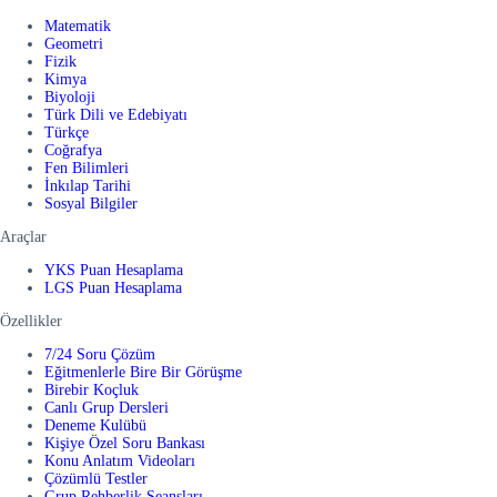
Matematik
Geometri
Fizik
Kimya
Biyoloji
Türk Dili ve Edebiyatı
Türkçe
Coğrafya
Fen Bilimleri
İnkılap Tarihi
Sosyal Bilgiler
Araçlar
YKS Puan Hesaplama
LGS Puan Hesaplama
Özellikler
7/24 Soru Çözüm
Eğitmenlerle Bire Bir Görüşme
Birebir Koçluk
Canlı Grup Dersleri
Deneme Kulübü
Kişiye Özel Soru Bankası
Konu Anlatım Videoları
Çözümlü Testler
Grup Rehberlik Seansları