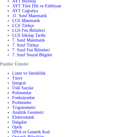
AYT Biyoloji
AYT Türk Dili ve Edebiyatı
AYT Coğrafya
11. Sınıf Matematik
LGS Matematik
LGS Türkçe
LGS Fen Bilimleri
LGS İnkılap Tarihi
7. Sınıf Matematik
7. Sınıf Türkçe
7. Sınıf Fen Bilimleri
7. Sınıf Sosyal Bilgiler
Popüler Üniteler
Limit ve Süreklilik
Türev
İntegral
Üslü Sayılar
Polinomlar
Fonksiyonlar
Problemler
Trigonometri
Analitik Geometri
Elektrostatik
Dalgalar
Optik
DNA ve Genetik Kod
Organik Bileşikler