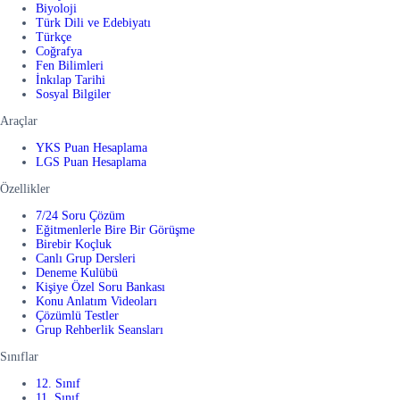
Biyoloji
Türk Dili ve Edebiyatı
Türkçe
Coğrafya
Fen Bilimleri
İnkılap Tarihi
Sosyal Bilgiler
Araçlar
YKS Puan Hesaplama
LGS Puan Hesaplama
Özellikler
7/24 Soru Çözüm
Eğitmenlerle Bire Bir Görüşme
Birebir Koçluk
Canlı Grup Dersleri
Deneme Kulübü
Kişiye Özel Soru Bankası
Konu Anlatım Videoları
Çözümlü Testler
Grup Rehberlik Seansları
Sınıflar
12. Sınıf
11. Sınıf