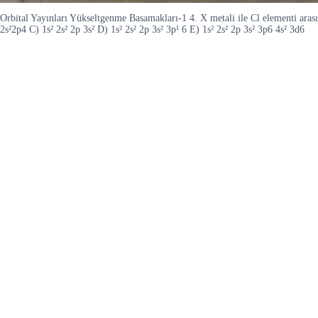
Orbital Yayınları Yükseltgenme Basamakları-1 4. X metali ile Cl elementi arası
2s²2p4 C) 1s² 2s² 2p 3s² D) 1s² 2s² 2p 3s² 3p¹ 6 E) 1s² 2s² 2p 3s² 3p6 4s² 3d6