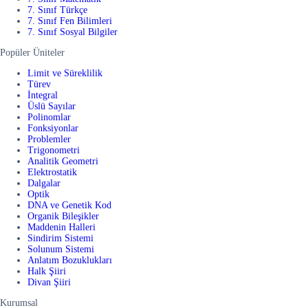
7. Sınıf Türkçe
7. Sınıf Fen Bilimleri
7. Sınıf Sosyal Bilgiler
Popüler Üniteler
Limit ve Süreklilik
Türev
İntegral
Üslü Sayılar
Polinomlar
Fonksiyonlar
Problemler
Trigonometri
Analitik Geometri
Elektrostatik
Dalgalar
Optik
DNA ve Genetik Kod
Organik Bileşikler
Maddenin Halleri
Sindirim Sistemi
Solunum Sistemi
Anlatım Bozuklukları
Halk Şiiri
Divan Şiiri
Kurumsal