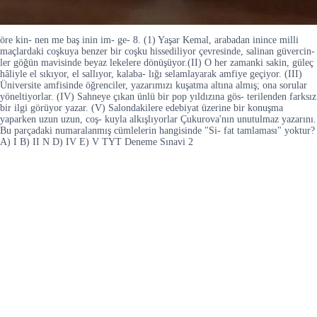
öre kin- nen me baş inin im- ge- 8. (1) Yaşar Kemal, arabadan inince milli
maçlardaki coşkuya benzer bir coşku hissediliyor çevresinde, salinan güvercin-
ler göğün mavisinde beyaz lekelere dönüşüyor.(II) O her zamanki sakin, güleç
hâliyle el sıkıyor, el sallıyor, kalaba- lığı selamlayarak amfiye geçiyor. (III)
Üniversite amfisinde öğrenciler, yazarımızı kuşatma altına almış; ona sorular
yöneltiyorlar. (IV) Sahneye çıkan ünlü bir pop yıldızına gös- terilenden farksız
bir ilgi görüyor yazar. (V) Salondakilere edebiyat üzerine bir konuşma
yaparken uzun uzun, coş- kuyla alkışlıyorlar Çukurova'nın unutulmaz yazarını.
Bu parçadaki numaralanmış cümlelerin hangisinde "Si- fat tamlaması" yoktur?
A) I B) II N D) IV E) V TYT Deneme Sınavi 2