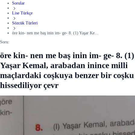
Sorular
Lise Türkçe
Sözcük Türleri
öre kin- nen me baş inin im- ge- 8. (1) Yaşar Ke...
Soru:
öre kin- nen me baş inin im- ge- 8. (1)
Yaşar Kemal, arabadan inince milli
maçlardaki coşkuya benzer bir coşku
hissediliyor çevr