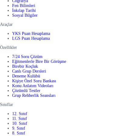
Coğrafya
Fen Bilimleri
İnkılap Tarihi
Sosyal Bilgiler
Araçlar
YKS Puan Hesaplama
LGS Puan Hesaplama
Özellikler
7/24 Soru Çözüm
Eğitmenlerle Bire Bir Görüşme
Birebir Koçluk
Canlı Grup Dersleri
Deneme Kulübü
Kişiye Özel Soru Bankası
Konu Anlatım Videoları
Çözümlü Testler
Grup Rehberlik Seansları
Sınıflar
12. Sınıf
11. Sınıf
10. Sınıf
9. Sınıf
8. Sınıf