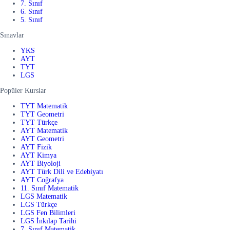
7. Sınıf
6. Sınıf
5. Sınıf
Sınavlar
YKS
AYT
TYT
LGS
Popüler Kurslar
TYT Matematik
TYT Geometri
TYT Türkçe
AYT Matematik
AYT Geometri
AYT Fizik
AYT Kimya
AYT Biyoloji
AYT Türk Dili ve Edebiyatı
AYT Coğrafya
11. Sınıf Matematik
LGS Matematik
LGS Türkçe
LGS Fen Bilimleri
LGS İnkılap Tarihi
7. Sınıf Matematik