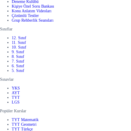
Deneme Kulübü
Kişiye Özel Soru Bankası
Konu Anlatım Videoları
Çözümlü Testler
Grup Rehberlik Seansları
Sınıflar
12. Sınıf
11. Sınıf
10. Sınıf
9. Sınıf
8. Sınıf
7. Sınıf
6. Sınıf
5. Sınıf
Sınavlar
YKS
AYT
TYT
LGS
Popüler Kurslar
TYT Matematik
TYT Geometri
TYT Türkçe