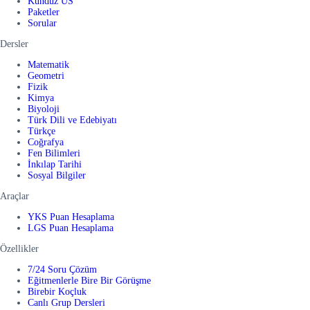
Kunduz US
Paketler
Sorular
Dersler
Matematik
Geometri
Fizik
Kimya
Biyoloji
Türk Dili ve Edebiyatı
Türkçe
Coğrafya
Fen Bilimleri
İnkılap Tarihi
Sosyal Bilgiler
Araçlar
YKS Puan Hesaplama
LGS Puan Hesaplama
Özellikler
7/24 Soru Çözüm
Eğitmenlerle Bire Bir Görüşme
Birebir Koçluk
Canlı Grup Dersleri