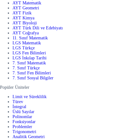
AYT Matematik
AYT Geometri
AYT Fizik
AYT Kimya
AYT Biyoloji
AYT Türk Dili ve Edebiyatı
AYT Coğrafya
11. Sınıf Matematik
LGS Matematik
LGS Türkçe
LGS Fen Bilimleri
LGS İnkılap Tarihi
7. Sınıf Matematik
7. Sınıf Türkçe
7. Sınıf Fen Bilimleri
7. Sınıf Sosyal Bilgiler
Popüler Üniteler
Limit ve Süreklilik
Türev
İntegral
Üslü Sayılar
Polinomlar
Fonksiyonlar
Problemler
Trigonometri
Analitik Geometri