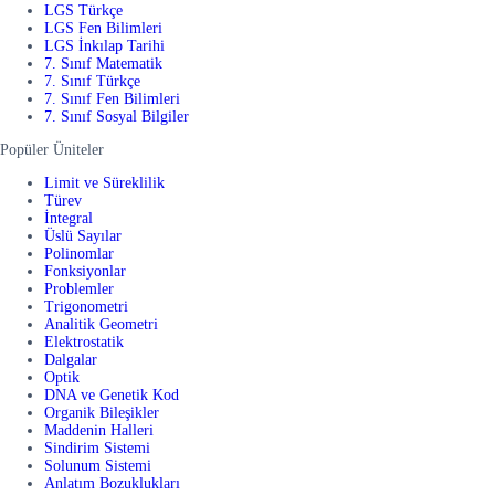
LGS Türkçe
LGS Fen Bilimleri
LGS İnkılap Tarihi
7. Sınıf Matematik
7. Sınıf Türkçe
7. Sınıf Fen Bilimleri
7. Sınıf Sosyal Bilgiler
Popüler Üniteler
Limit ve Süreklilik
Türev
İntegral
Üslü Sayılar
Polinomlar
Fonksiyonlar
Problemler
Trigonometri
Analitik Geometri
Elektrostatik
Dalgalar
Optik
DNA ve Genetik Kod
Organik Bileşikler
Maddenin Halleri
Sindirim Sistemi
Solunum Sistemi
Anlatım Bozuklukları