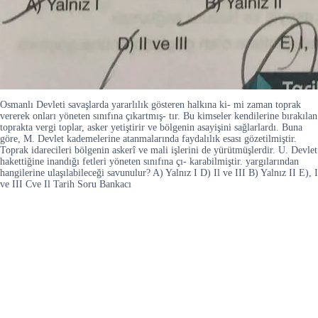
Osmanlı Devleti savaşlarda yararlılık gösteren halkına ki- mi zaman toprak
vererek onları yöneten sınıfına çıkartmış- tır. Bu kimseler kendilerine bırakılan
toprakta vergi toplar, asker yetiştirir ve bölgenin asayişini sağlarlardı. Buna
göre, M. Devlet kademelerine atanmalarında faydalılık esası gözetilmiştir.
Toprak idarecileri bölgenin askerî ve mali işlerini de yürütmüşlerdir. U. Devlet
hakettiğine inandığı fetleri yöneten sınıfına çı- karabilmiştir. yargılarından
hangilerine ulaşılabileceği savunulur? A) Yalnız I D) Il ve III B) Yalnız II E), I
ve III Cve Il Tarih Soru Bankacı