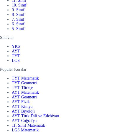
11. Sınıf
10. Sınıf
9. Sınıf
8. Sınıf
7. Sınıf
6. Sınıf
5. Sınıf
Sınavlar
YKS
AYT
TYT
LGS
Popüler Kurslar
TYT Matematik
TYT Geometri
TYT Türkçe
AYT Matematik
AYT Geometri
AYT Fizik
AYT Kimya
AYT Biyoloji
AYT Türk Dili ve Edebiyatı
AYT Coğrafya
11. Sınıf Matematik
LGS Matematik