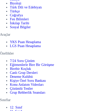
Biyoloji
Türk Dili ve Edebiyatı
Türkçe
Coğrafya
Fen Bilimleri
İnkılap Tarihi
Sosyal Bilgiler
Araçlar
YKS Puan Hesaplama
LGS Puan Hesaplama
Özellikler
7/24 Soru Çözüm
Eğitmenlerle Bire Bir Görüşme
Birebir Koçluk
Canlı Grup Dersleri
Deneme Kulübü
Kişiye Özel Soru Bankası
Konu Anlatım Videoları
Çözümlü Testler
Grup Rehberlik Seansları
Sınıflar
12. Sınıf