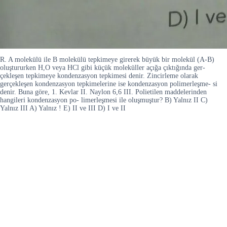
R. A molekülü ile B molekülü tepkimeye girerek büyük bir molekül (A-B)
oluştururken H,O veya HCl gibi küçük moleküller açığa çıktığında ger-
çekleşen tepkimeye kondenzasyon tepkimesi denir. Zincirleme olarak
gerçekleşen kondenzasyon tepkimelerine ise kondenzasyon polimerleşme- si
denir. Buna göre, 1. Kevlar II. Naylon 6,6 III. Polietilen maddelerinden
hangileri kondenzasyon po- limerleşmesi ile oluşmuştur? B) Yalnız II C)
Yalnız III A) Yalnız ! E) II ve III D) I ve II