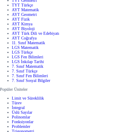
TYT Geometri
TYT Türkçe
AYT Matematik
AYT Geometri
AYT Fizik
AYT Kimya
AYT Biyoloji
AYT Türk Dili ve Edebiyatı
AYT Coğrafya
11. Sınıf Matematik
LGS Matematik
LGS Türkçe
LGS Fen Bilimleri
LGS İnkılap Tarihi
7. Sınıf Matematik
7. Sınıf Türkçe
7. Sınıf Fen Bilimleri
7. Sınıf Sosyal Bilgiler
Popüler Üniteler
Limit ve Süreklilik
Türev
İntegral
Üslü Sayılar
Polinomlar
Fonksiyonlar
Problemler
Trigonometri