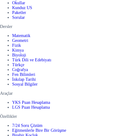
Okullar
Kunduz US
Paketler
Sorular
Dersler
Matematik
Geometri
Fizik
Kimya
Biyoloji
Türk Dili ve Edebiyatı
Türkçe
Coğrafya
Fen Bilimleri
İnkılap Tarihi
Sosyal Bilgiler
Araçlar
YKS Puan Hesaplama
LGS Puan Hesaplama
Özellikler
7/24 Soru Çözüm
Eğitmenlerle Bire Bir Görüşme
Birebir Koçluk