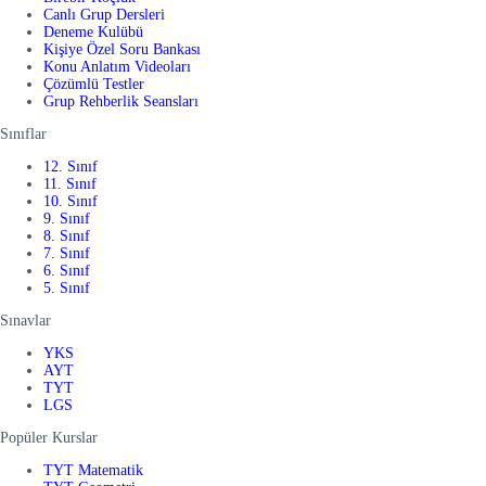
Canlı Grup Dersleri
Deneme Kulübü
Kişiye Özel Soru Bankası
Konu Anlatım Videoları
Çözümlü Testler
Grup Rehberlik Seansları
Sınıflar
12. Sınıf
11. Sınıf
10. Sınıf
9. Sınıf
8. Sınıf
7. Sınıf
6. Sınıf
5. Sınıf
Sınavlar
YKS
AYT
TYT
LGS
Popüler Kurslar
TYT Matematik