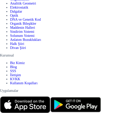
Analitik Geometri
Elektrostatik
Dalgalar
Optik
DNA ve Genetik Kod
Organik Bileşikler
Maddenin Halleri
Sindirim Sistemi
Solunum Sistemi
Anlatım Bozuklukları
Halk Şiiri
Divan Şiiri
Kurumsal
Biz Kimiz
Blog
SSS
İletişim
KVKK
Kullanım Koşulları
Uygulamalar