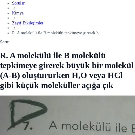
Sorular
Kimya
Zayıf Etkileşimler
R. A molekülü ile B molekülü tepkimeye girerek b...
Soru:
R. A molekülü ile B molekülü
tepkimeye girerek büyük bir molekül
(A-B) oluştururken H,O veya HCl
gibi küçük moleküller açığa çık