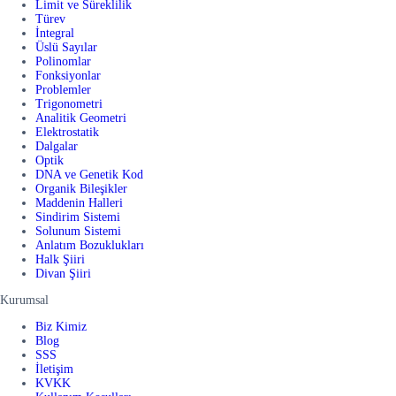
Limit ve Süreklilik
Türev
İntegral
Üslü Sayılar
Polinomlar
Fonksiyonlar
Problemler
Trigonometri
Analitik Geometri
Elektrostatik
Dalgalar
Optik
DNA ve Genetik Kod
Organik Bileşikler
Maddenin Halleri
Sindirim Sistemi
Solunum Sistemi
Anlatım Bozuklukları
Halk Şiiri
Divan Şiiri
Kurumsal
Biz Kimiz
Blog
SSS
İletişim
KVKK