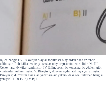
raj en hangis EV Psikolojik olaylar toplumsal olaylardan daha az tercih
edilmiştir. Ruh hâlleri ve iç çatışmalar olay örgüsünün teme- lidir. M. III.
Çehov tarzı öyküler yazılmıştır. IV. Bilinç akışı, iç konuşma, iç gözlem gibi
yöntemler kullanılmıştır. V. Bireyin iç dünyası aydınlatılmaya çalışılmıştır.
Bireyin iç dünyasını esas alan yazarlara ait yukarı- daki özelliklerden hangisi
yanıştır? T D) IV E) V B) II