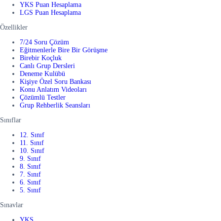
YKS Puan Hesaplama
LGS Puan Hesaplama
Özellikler
7/24 Soru Çözüm
Eğitmenlerle Bire Bir Görüşme
Birebir Koçluk
Canlı Grup Dersleri
Deneme Kulübü
Kişiye Özel Soru Bankası
Konu Anlatım Videoları
Çözümlü Testler
Grup Rehberlik Seansları
Sınıflar
12. Sınıf
11. Sınıf
10. Sınıf
9. Sınıf
8. Sınıf
7. Sınıf
6. Sınıf
5. Sınıf
Sınavlar
YKS