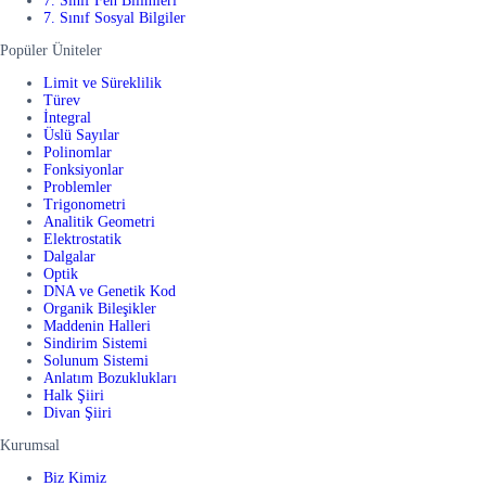
7. Sınıf Fen Bilimleri
7. Sınıf Sosyal Bilgiler
Popüler Üniteler
Limit ve Süreklilik
Türev
İntegral
Üslü Sayılar
Polinomlar
Fonksiyonlar
Problemler
Trigonometri
Analitik Geometri
Elektrostatik
Dalgalar
Optik
DNA ve Genetik Kod
Organik Bileşikler
Maddenin Halleri
Sindirim Sistemi
Solunum Sistemi
Anlatım Bozuklukları
Halk Şiiri
Divan Şiiri
Kurumsal
Biz Kimiz