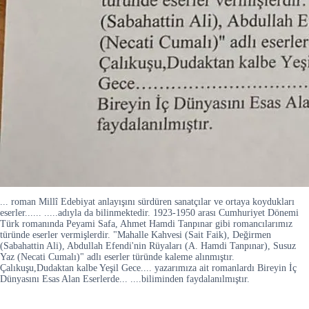
... roman Millî Edebiyat anlayışını sürdüren sanatçılar ve ortaya koydukları
eserler...... .....adıyla da bilinmektedir. 1923-1950 arası Cumhuriyet Dönemi
Türk romanında Peyami Safa, Ahmet Hamdi Tanpınar gibi romancılarımız
türünde eserler vermişlerdir. "Mahalle Kahvesi (Sait Faik), Değirmen
(Sabahattin Ali), Abdullah Efendi'nin Rüyaları (A. Hamdi Tanpınar), Susuz
Yaz (Necati Cumalı)" adlı eserler türünde kaleme alınmıştır.
Çalıkuşu,Dudaktan kalbe Yeşil Gece.... yazarımıza ait romanlardı Bireyin İç
Dünyasını Esas Alan Eserlerde... ....biliminden faydalanılmıştır.