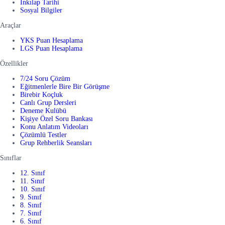
İnkılap Tarihi
Sosyal Bilgiler
Araçlar
YKS Puan Hesaplama
LGS Puan Hesaplama
Özellikler
7/24 Soru Çözüm
Eğitmenlerle Bire Bir Görüşme
Birebir Koçluk
Canlı Grup Dersleri
Deneme Kulübü
Kişiye Özel Soru Bankası
Konu Anlatım Videoları
Çözümlü Testler
Grup Rehberlik Seansları
Sınıflar
12. Sınıf
11. Sınıf
10. Sınıf
9. Sınıf
8. Sınıf
7. Sınıf
6. Sınıf