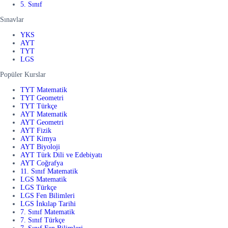
5. Sınıf
Sınavlar
YKS
AYT
TYT
LGS
Popüler Kurslar
TYT Matematik
TYT Geometri
TYT Türkçe
AYT Matematik
AYT Geometri
AYT Fizik
AYT Kimya
AYT Biyoloji
AYT Türk Dili ve Edebiyatı
AYT Coğrafya
11. Sınıf Matematik
LGS Matematik
LGS Türkçe
LGS Fen Bilimleri
LGS İnkılap Tarihi
7. Sınıf Matematik
7. Sınıf Türkçe