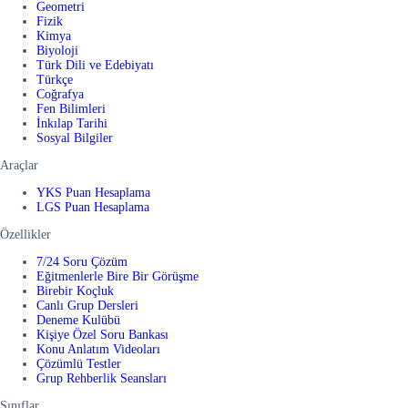
Geometri
Fizik
Kimya
Biyoloji
Türk Dili ve Edebiyatı
Türkçe
Coğrafya
Fen Bilimleri
İnkılap Tarihi
Sosyal Bilgiler
Araçlar
YKS Puan Hesaplama
LGS Puan Hesaplama
Özellikler
7/24 Soru Çözüm
Eğitmenlerle Bire Bir Görüşme
Birebir Koçluk
Canlı Grup Dersleri
Deneme Kulübü
Kişiye Özel Soru Bankası
Konu Anlatım Videoları
Çözümlü Testler
Grup Rehberlik Seansları
Sınıflar