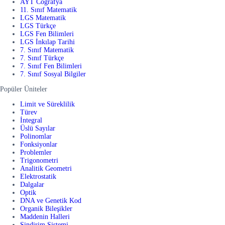
AYT Coğrafya
11. Sınıf Matematik
LGS Matematik
LGS Türkçe
LGS Fen Bilimleri
LGS İnkılap Tarihi
7. Sınıf Matematik
7. Sınıf Türkçe
7. Sınıf Fen Bilimleri
7. Sınıf Sosyal Bilgiler
Popüler Üniteler
Limit ve Süreklilik
Türev
İntegral
Üslü Sayılar
Polinomlar
Fonksiyonlar
Problemler
Trigonometri
Analitik Geometri
Elektrostatik
Dalgalar
Optik
DNA ve Genetik Kod
Organik Bileşikler
Maddenin Halleri
Sindirim Sistemi