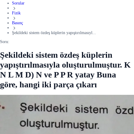
Sorular
Fizik
Basınç
Şekildeki sistem özdeş küplerin yapıştırılmasıyl...
Soru:
Şekildeki sistem özdeş küplerin
yapıştırılmasıyla oluşturulmuştur. K
N L M D) N ve P P R yatay Buna
göre, hangi iki parça çıkarı