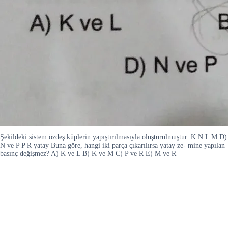
Şekildeki sistem özdeş küplerin yapıştırılmasıyla oluşturulmuştur. K N L M D)
N ve P P R yatay Buna göre, hangi iki parça çıkarılırsa yatay ze- mine yapılan
basınç değişmez? A) K ve L B) K ve M C) P ve R E) M ve R